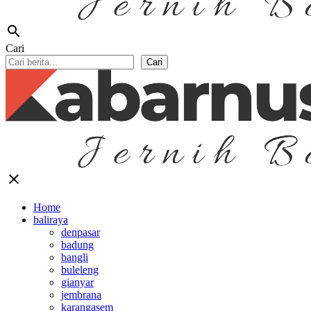
search
Cari
Cari
close
Home
baliraya
denpasar
badung
bangli
buleleng
gianyar
jembrana
karangasem