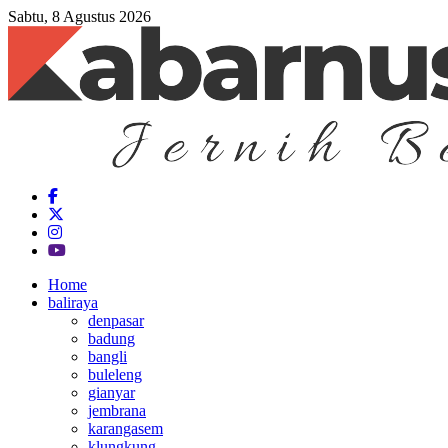
Sabtu, 8 Agustus 2026
Home
baliraya
denpasar
badung
bangli
buleleng
gianyar
jembrana
karangasem
klungkung