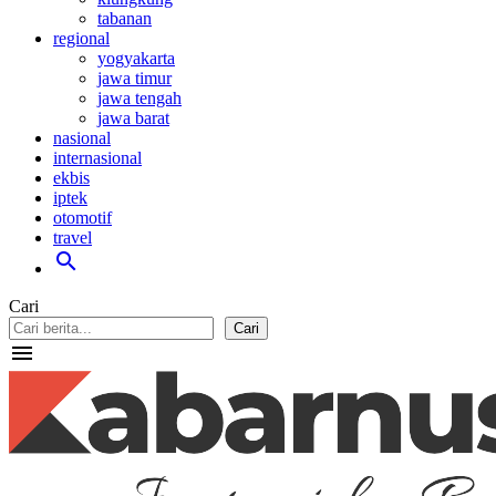
tabanan
regional
yogyakarta
jawa timur
jawa tengah
jawa barat
nasional
internasional
ekbis
iptek
otomotif
travel
search
Cari
Cari
menu