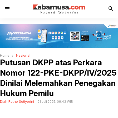
menu
search
Home
/
Nasional
Putusan DKPP atas Perkara
Nomor 122-PKE-DKPP/IV/2025
Dinilai Melemahkan Penegakan
Hukum Pemilu
Diah Retno Setiyorini
21 Juli 2025, 09:43 WIB