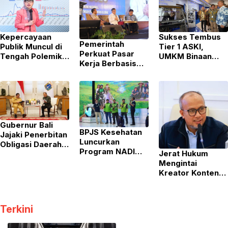
Kepercayaan
Sukses Tembus
Pemerintah
Publik Muncul di
Tier 1 ASKI,
Perkuat Pasar
Tengah Polemik
UMKM Binaan
Kerja Berbasis
MBG, DIR Sebut
Yayasan Astra
Keterampilan
Jadi Modal Awal
Buktikan Kualitas
Guna Atasi
Kepala BGN Baru
di GIIAS 2026
Kesenjangan
Industri
Gubernur Bali
BPJS Kesehatan
Jajaki Penerbitan
Luncurkan
Obligasi Daerah
Program NADI
Jerat Hukum
dan Pembiayaan
JKN, Solusi
Mengintai
Kreatif Lewat
Menabung Iuran
Kreator Konten,
Pertemuan
bagi Pekerja
Promosi Vape di
dengan Pramono
Informal
Depan Anak-
Anung
Anak Dinilai
Terkini
Penuhi Unsur
Pidana