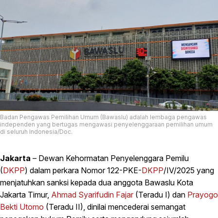
Badan Pengawas Pemilihan Umum (Bawaslu) adalah lembaga pengawas
independen yang bertugas mengawasi penyelenggaraan pemilihan umum
di seluruh Indonesia/Doc.
Jakarta
– Dewan Kehormatan Penyelenggara Pemilu
(
DKPP
) dalam perkara Nomor 122-PKE-
DKPP
/IV/2025 yang
menjatuhkan sanksi kepada dua anggota Bawaslu Kota
Jakarta Timur,
Ahmad Syarifudin Fajar
(Teradu I) dan
Prayogo
Bekti Utomo
(Teradu II), dinilai mencederai semangat