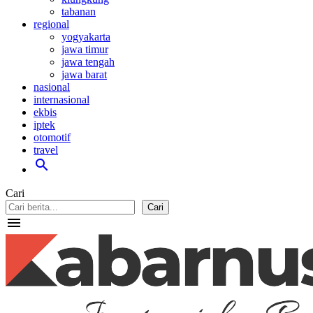
tabanan
regional
yogyakarta
jawa timur
jawa tengah
jawa barat
nasional
internasional
ekbis
iptek
otomotif
travel
search
Cari
Cari
menu