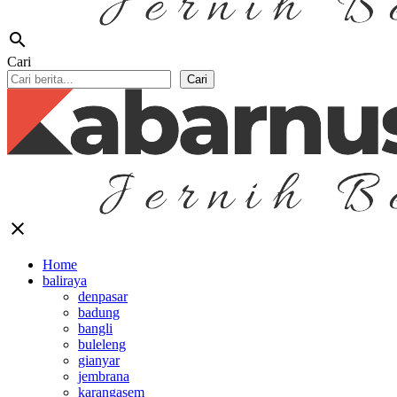
search
Cari
Cari
close
Home
baliraya
denpasar
badung
bangli
buleleng
gianyar
jembrana
karangasem