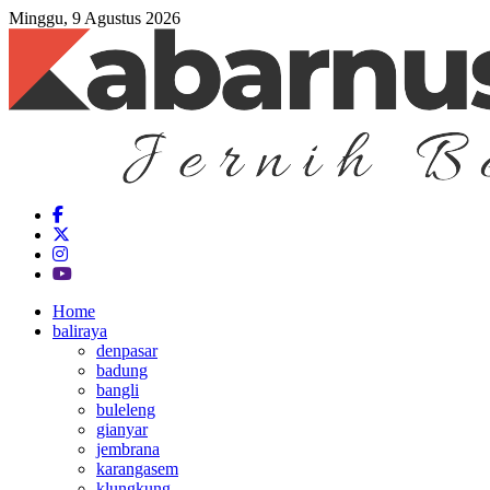
Minggu, 9 Agustus 2026
Home
baliraya
denpasar
badung
bangli
buleleng
gianyar
jembrana
karangasem
klungkung