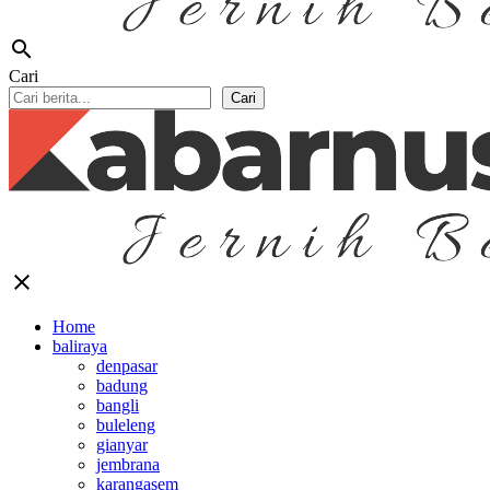
search
Cari
Cari
close
Home
baliraya
denpasar
badung
bangli
buleleng
gianyar
jembrana
karangasem