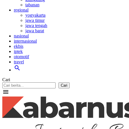
tabanan
regional
yogyakarta
jawa timur
jawa tengah
jawa barat
nasional
internasional
ekbis
iptek
otomotif
travel
search
Cari
Cari
menu