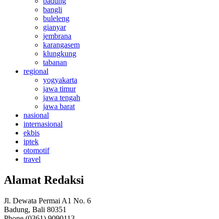
badung
bangli
buleleng
gianyar
jembrana
karangasem
klungkung
tabanan
regional
yogyakarta
jawa timur
jawa tengah
jawa barat
nasional
internasional
ekbis
iptek
otomotif
travel
Alamat Redaksi
Jl. Dewata Permai A1 No. 6
Badung, Bali 80351
Phone (0361) 9090113