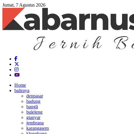
Jumat, 7 Agustus 2026
Home
baliraya
denpasar
badung
bangli
buleleng
gianyar
jembrana
karangasem
klungkung