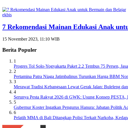
ekbis
7 Rekomendasi Mainan Edukasi Anak untu
15 November 2023, 11:10 WIB
Berita Populer
1
Progres Tol Solo-Yogyakarta Paket 2.2 Tembus 75 Persen, J
2
Pertamina Patra Niaga Jatimbalinus Turunkan Harga BBM Non
3
Merawat Tradisi Kebangsaan Lewat Gerak Jalan: Buleleng da
4
Serunya Pesta Rakyat 2026 di GWK: Usung Konsep PESTA, Ba
5
Gubernur Koster Ingatkan Pengurus Hanura: Jabatan Politik
6
Pelatih MMA di Bali Ditangkap Polisi Terkait Narkoba, Keda