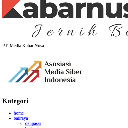
PT. Media Kabar Nusa
Kategori
home
baliraya
denpasar