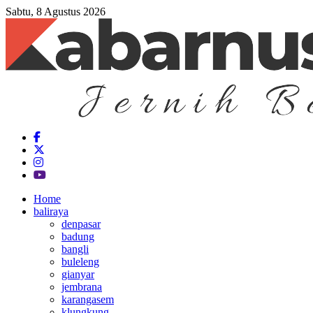
Sabtu, 8 Agustus 2026
Home
baliraya
denpasar
badung
bangli
buleleng
gianyar
jembrana
karangasem
klungkung