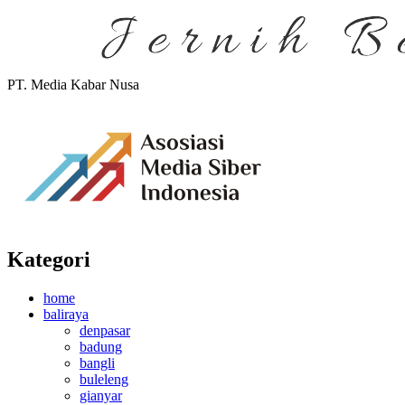
PT. Media Kabar Nusa
Kategori
home
baliraya
denpasar
badung
bangli
buleleng
gianyar