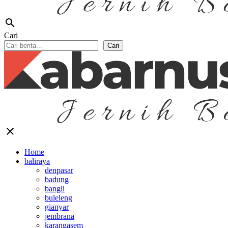
search
Cari
Cari
close
Home
baliraya
denpasar
badung
bangli
buleleng
gianyar
jembrana
karangasem