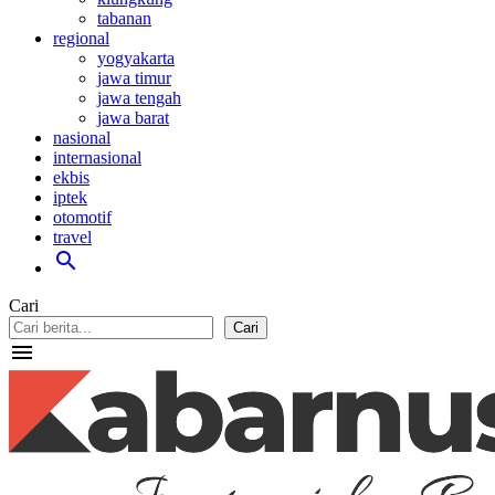
tabanan
regional
yogyakarta
jawa timur
jawa tengah
jawa barat
nasional
internasional
ekbis
iptek
otomotif
travel
search
Cari
Cari
menu