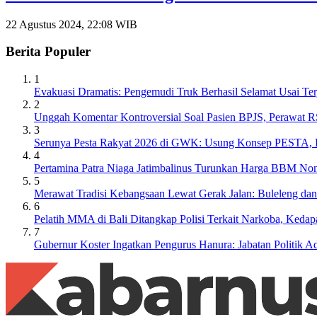
22 Agustus 2024, 22:08 WIB
Berita Populer
1
Evakuasi Dramatis: Pengemudi Truk Berhasil Selamat Usai Ter
2
Unggah Komentar Kontroversial Soal Pasien BPJS, Perawat 
3
Serunya Pesta Rakyat 2026 di GWK: Usung Konsep PESTA, Ba
4
Pertamina Patra Niaga Jatimbalinus Turunkan Harga BBM Non
5
Merawat Tradisi Kebangsaan Lewat Gerak Jalan: Buleleng da
6
Pelatih MMA di Bali Ditangkap Polisi Terkait Narkoba, Keda
7
Gubernur Koster Ingatkan Pengurus Hanura: Jabatan Politik