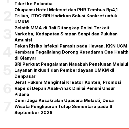
Tiket ke Polandia
Okupansi Hotel Melesat dan PHR Tembus Rp4,1
2
Triliun, ITDC-BRI Hadirkan Solusi Konkret untuk
UMKM
Pelatih MMA di Bali Ditangkap Polisi Terkait
3
Narkoba, Kedapatan Simpan Senpi dan Puluhan
Amunisi
Tekan Risiko Infeksi Parasit pada Hewan, KKN UGM
4
Kembara Tegallalang Dorong Kesadaran One Health
di Gianyar
BRI Perkuat Pengalaman Nasabah Pensiunan Melalui
5
Layanan Inklusif dan Pemberdayaan UMKM di
Denpasar
Jerat Hukum Mengintai Kreator Konten, Promosi
6
Vape di Depan Anak-Anak Dinilai Penuhi Unsur
Pidana
Demi Jaga Kesakralan Upacara Melasti, Desa
7
Wisata Penglipuran Tutup Sementara pada 6
September 2026