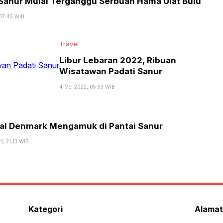
Sanur Mulai Terganggu Serbuan Hama Ulat Bulu
Be
da
 07:45 WIB
Pr
So
Travel
Libur Lebaran 2022, Ribuan
Wisatawan Padati Sanur
4 Mei 2022, 05:53 WIB
sal Denmark Mengamuk di Pantai Sanur
1, 21:13 WIB
Kategori
Alamat