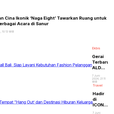
Ni
W
Ge
Pa
n Cina Ikonik ‘Naga Eight’ Tawarkan Ruang untuk
So
erbagai Acara di Sanur
Fr
, 10:13 WIB
di
Su
Ar
Ekbis
Gerai
Terbaru
ALDO
Hadir
7 Juni
di Icon
2024, 21:11
WIB
Mall
Travel
Bali,
Hadir
Siap
di
Layani
ICON
Kebutuha
BALI,
Fashion
7 Juni