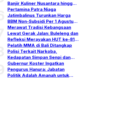
Banjir Kuliner Nusantara hingga
Pesta Kembang Api
Pertamina Patra Niaga
6
Jatimbalinus Turunkan Harga
BBM Non-Subsidi Per 1 Agustus
2026
Merawat Tradisi Kebangsaan
7
Lewat Gerak Jalan: Buleleng dan
Refleksi Merayakan HUT ke-81
RI
Pelatih MMA di Bali Ditangkap
8
Polisi Terkait Narkoba,
Kedapatan Simpan Senpi dan
Puluhan Amunisi
Gubernur Koster Ingatkan
9
Pengurus Hanura: Jabatan
Politik Adalah Amanah untuk
vel
Bekerja, Bukan Simbol
rmati
Kehormatan
nta
n
rhatian
ra
tus
,
,
8
lukis