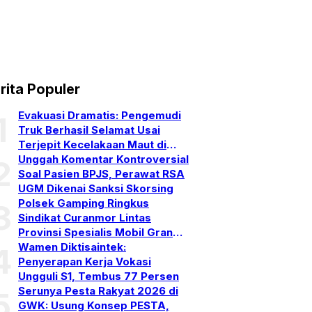
rita Populer
Evakuasi Dramatis: Pengemudi
1
Truk Berhasil Selamat Usai
Terjepit Kecelakaan Maut di
Gerokgak, Buleleng
Unggah Komentar Kontroversial
2
Soal Pasien BPJS, Perawat RSA
UGM Dikenai Sanksi Skorsing
Polsek Gamping Ringkus
3
Sindikat Curanmor Lintas
Provinsi Spesialis Mobil Gran
Max
Wamen Diktisaintek:
4
Penyerapan Kerja Vokasi
Ungguli S1, Tembus 77 Persen
Serunya Pesta Rakyat 2026 di
5
GWK: Usung Konsep PESTA,