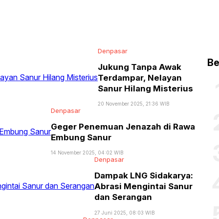
Denpasar
Be
Jukung Tanpa Awak
Terdampar, Nelayan
Sanur Hilang Misterius
20 November 2025, 21:36 WIB
Denpasar
Geger Penemuan Jenazah di Rawa
Embung Sanur
14 November 2025, 04:02 WIB
Denpasar
Dampak LNG Sidakarya:
Abrasi Mengintai Sanur
dan Serangan
27 Juni 2025, 08:03 WIB