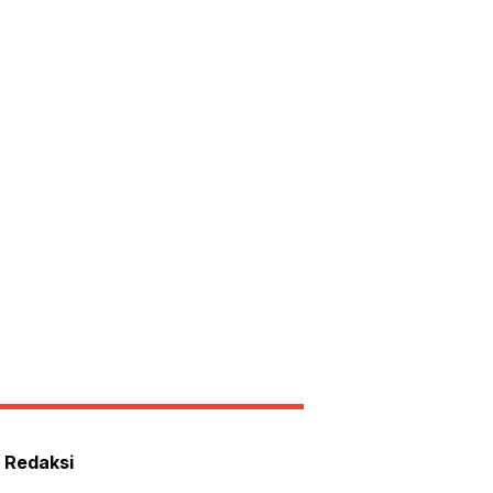
rsumber
ri
esiden
ekarno
 Redaksi