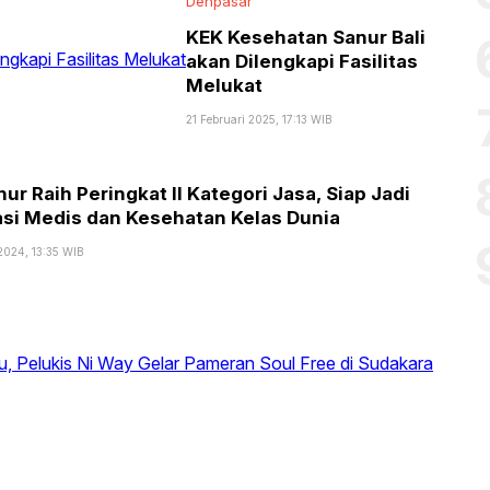
Denpasar
KEK Kesehatan Sanur Bali
akan Dilengkapi Fasilitas
Melukat
21 Februari 2025, 17:13 WIB
ur Raih Peringkat II Kategori Jasa, Siap Jadi
asi Medis dan Kesehatan Kelas Dunia
2024, 13:35 WIB
Tra
Ho
Ci
da
Pe
15
Pa
Agus
2024
Ibu
22:1
WIB
Pe