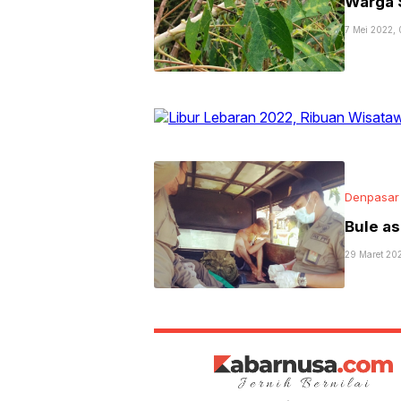
Warga 
7 Mei 2022,
Denpasar
Bule a
29 Maret 202