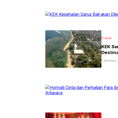
Travel
KEK San
Destin
5 November 