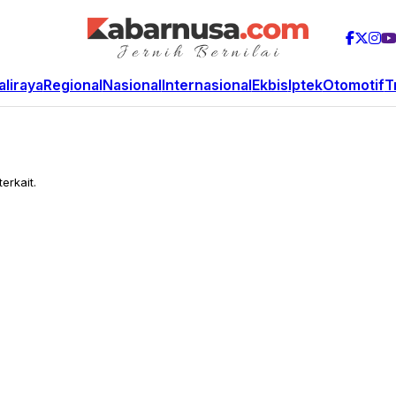
aliraya
Regional
Nasional
Internasional
Ekbis
Iptek
Otomotif
T
erkait.