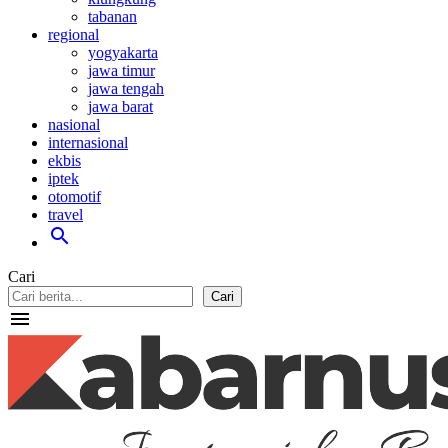
tabanan
regional
yogyakarta
jawa timur
jawa tengah
jawa barat
nasional
internasional
ekbis
iptek
otomotif
travel
search
Cari
Cari
menu