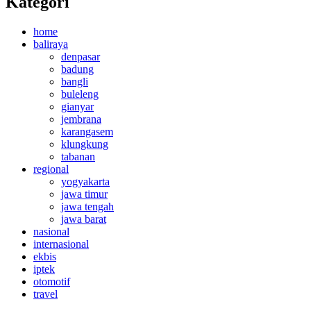
Kategori
home
baliraya
denpasar
badung
bangli
buleleng
gianyar
jembrana
karangasem
klungkung
tabanan
regional
yogyakarta
jawa timur
jawa tengah
jawa barat
nasional
internasional
ekbis
iptek
otomotif
travel