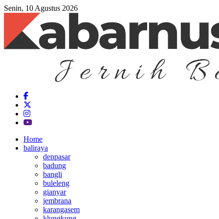
Senin, 10 Agustus 2026
Home
baliraya
denpasar
badung
bangli
buleleng
gianyar
jembrana
karangasem
klungkung