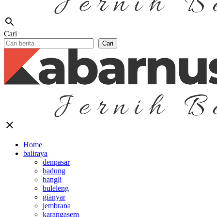
search
Cari
Cari
close
Home
baliraya
denpasar
badung
bangli
buleleng
gianyar
jembrana
karangasem