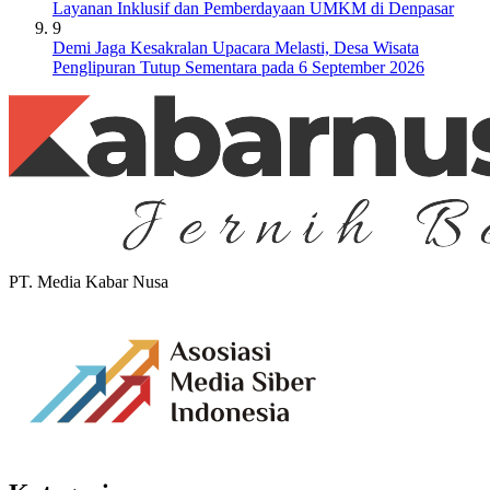
Layanan Inklusif dan Pemberdayaan UMKM di Denpasar
9
Demi Jaga Kesakralan Upacara Melasti, Desa Wisata
Penglipuran Tutup Sementara pada 6 September 2026
PT. Media Kabar Nusa