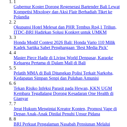
1
Gubernur Koster Dorong Regenerasi Bartender Bali Lewat
Kompetisi Mixology dan Aksi Flair Berhadiah Tiket ke
Polandia
2
Okupansi Hotel Melesat dan PHR Tembus Rp4,1 Triliun,
ITDC-BRI Hadirkan Solusi Konkret untuk UMKM
3
Honda Modif Contest 2026 Bali: Honda Vario 110 Milik
Kadek Sartika Sabet Penghargaan ‘Best Media Pick’
4
Master Piece Hadir di Living World Denpasar, Karaoke
Keluarga Pertama di Dalam Mall di Bali
5
Pelatih MMA di Bali Ditangkap Polisi Terkait Narkoba,
Kedapatan Simpan Senpi dan Puluhan Amunisi
6
Tekan Risiko Infeksi Parasit pada Hewan, KKN UGM
Kembara Tegallalang Dorong Kesadaran One Health di
Gianyar
7
Jerat Hukum Mengintai Kreator Konten, Promosi Vape di
Depan Anak-Anak Dinilai Penuhi Unsur Pidana
8
BRI Perkuat Pengalaman Nasabah Pensiunan Melalui