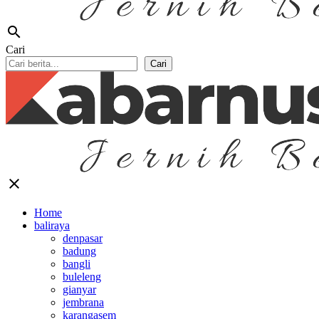
search
Cari
Cari
close
Home
baliraya
denpasar
badung
bangli
buleleng
gianyar
jembrana
karangasem