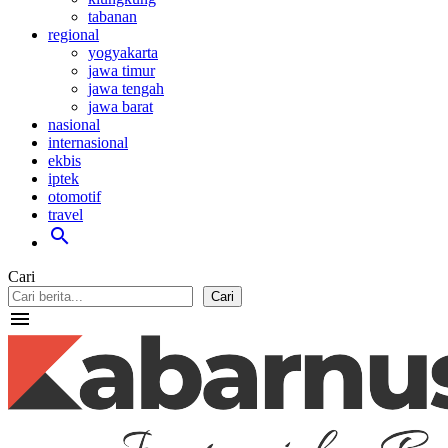
tabanan
regional
yogyakarta
jawa timur
jawa tengah
jawa barat
nasional
internasional
ekbis
iptek
otomotif
travel
search
Cari
Cari
menu