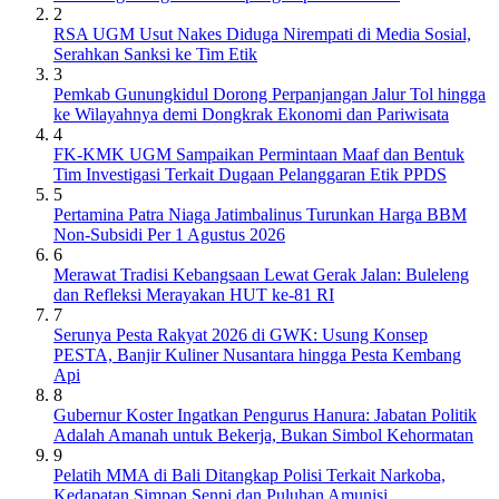
2
RSA UGM Usut Nakes Diduga Nirempati di Media Sosial,
Serahkan Sanksi ke Tim Etik
3
Pemkab Gunungkidul Dorong Perpanjangan Jalur Tol hingga
ke Wilayahnya demi Dongkrak Ekonomi dan Pariwisata
4
FK-KMK UGM Sampaikan Permintaan Maaf dan Bentuk
Tim Investigasi Terkait Dugaan Pelanggaran Etik PPDS
5
Pertamina Patra Niaga Jatimbalinus Turunkan Harga BBM
Non-Subsidi Per 1 Agustus 2026
6
Merawat Tradisi Kebangsaan Lewat Gerak Jalan: Buleleng
dan Refleksi Merayakan HUT ke-81 RI
7
Serunya Pesta Rakyat 2026 di GWK: Usung Konsep
PESTA, Banjir Kuliner Nusantara hingga Pesta Kembang
Api
8
Gubernur Koster Ingatkan Pengurus Hanura: Jabatan Politik
Adalah Amanah untuk Bekerja, Bukan Simbol Kehormatan
9
Pelatih MMA di Bali Ditangkap Polisi Terkait Narkoba,
Kedapatan Simpan Senpi dan Puluhan Amunisi