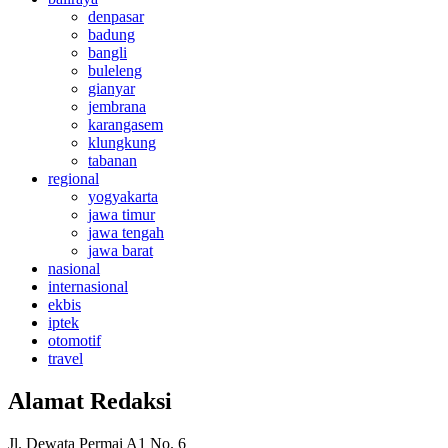
denpasar
badung
bangli
buleleng
gianyar
jembrana
karangasem
klungkung
tabanan
regional
yogyakarta
jawa timur
jawa tengah
jawa barat
nasional
internasional
ekbis
iptek
otomotif
travel
Alamat Redaksi
Jl. Dewata Permai A1 No. 6