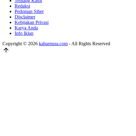
Tentang Kami
Redaksi
Pedoman Siber
Disclaimer
Kebijakan Privasi
Karya Anda
Info Iklan
Copyright © 2026
kabarnusa.com
- All Rights Reserved
arrow_upward