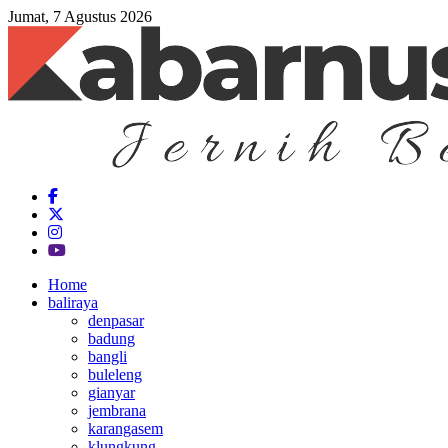
Jumat, 7 Agustus 2026
Home
baliraya
denpasar
badung
bangli
buleleng
gianyar
jembrana
karangasem
klungkung