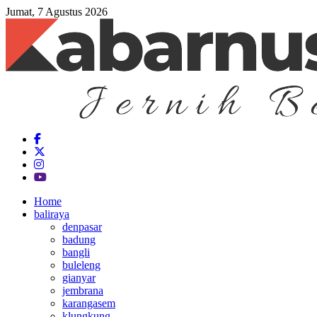
Jumat, 7 Agustus 2026
Home
baliraya
denpasar
badung
bangli
buleleng
gianyar
jembrana
karangasem
klungkung