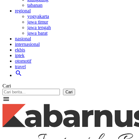
tabanan
regional
yogyakarta
jawa timur
jawa tengah
jawa barat
nasional
internasional
ekbis
iptek
otomotif
travel
search
Cari
Cari
menu