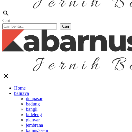
search
Cari
Cari
close
Home
baliraya
denpasar
badung
bangli
buleleng
gianyar
jembrana
karangasem