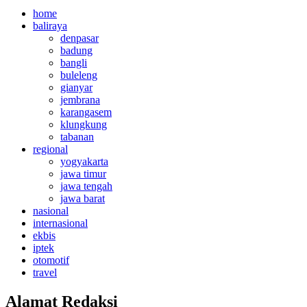
home
baliraya
denpasar
badung
bangli
buleleng
gianyar
jembrana
karangasem
klungkung
tabanan
regional
yogyakarta
jawa timur
jawa tengah
jawa barat
nasional
internasional
ekbis
iptek
otomotif
travel
Alamat Redaksi