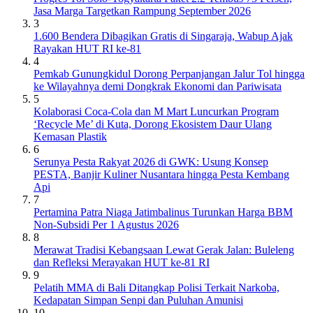
Jasa Marga Targetkan Rampung September 2026
3
1.600 Bendera Dibagikan Gratis di Singaraja, Wabup Ajak
Rayakan HUT RI ke-81
4
Pemkab Gunungkidul Dorong Perpanjangan Jalur Tol hingga
ke Wilayahnya demi Dongkrak Ekonomi dan Pariwisata
5
Kolaborasi Coca-Cola dan M Mart Luncurkan Program
‘Recycle Me’ di Kuta, Dorong Ekosistem Daur Ulang
Kemasan Plastik
6
Serunya Pesta Rakyat 2026 di GWK: Usung Konsep
PESTA, Banjir Kuliner Nusantara hingga Pesta Kembang
Api
7
Pertamina Patra Niaga Jatimbalinus Turunkan Harga BBM
Non-Subsidi Per 1 Agustus 2026
8
Merawat Tradisi Kebangsaan Lewat Gerak Jalan: Buleleng
dan Refleksi Merayakan HUT ke-81 RI
9
Pelatih MMA di Bali Ditangkap Polisi Terkait Narkoba,
Kedapatan Simpan Senpi dan Puluhan Amunisi
10