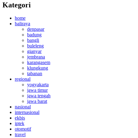
Kategori
home
baliraya
denpasar
badung
bangli
buleleng
gianyar
jembrana
karangasem
klungkung
tabanan
regional
yogyakarta
jawa timur
jawa tengah
jawa barat
nasional
internasional
ekbis
iptek
otomotif
travel