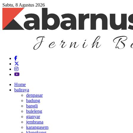
Sabtu, 8 Agustus 2026
Home
baliraya
denpasar
badung
bangli
buleleng
gianyar
jembrana
karangasem
klungkung