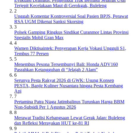
Evakuasi Dramatis: Pengemudi Truk Berhasil Selamat Usai
Terjepit Kecelakaan Maut di Gerokgak, Buleleng
2
Unggah Komentar Kontroversial Soal Pasien BPJS, Perawat
RSA UGM Dikenai Sanksi Skorsing
3
Polsek Gamping Ringkus Sindikat Curanmor Lintas Provinsi
Spesialis Mobil Gran Max
4
Wamen Diktisaintek: Penyerapan Kerja Vokasi Ungguli S1,
Tembus 77 Persen
5
Menembus Pesona Tersembunyi Bali: Honda ADV160
Pasrahkan Ketangguhan di “Jelajah 2 Alam”
6
Serunya Pesta Rakyat 2026 di GWK: Usung Konsep
PESTA, Banjir Kuliner Nusantara hingga Pesta Kembang
Api
7
Pertamina Patra Niaga Jatimbalinus Turunkan Harga BBM
Non-Subsidi Per 1 Agustus 2026
8
Merawat Tradisi Kebangsaan Lewat Gerak Jalan: Buleleng
dan Refleksi Merayakan HUT ke-81 RI
9