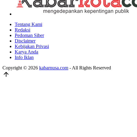
Tentang Kami
Redaksi
Pedoman Siber
Disclaimer
Kebijakan Privasi
Karya Anda
Info Iklan
Copyright © 2026
kabarnusa.com
- All Rights Reserved
arrow_upward