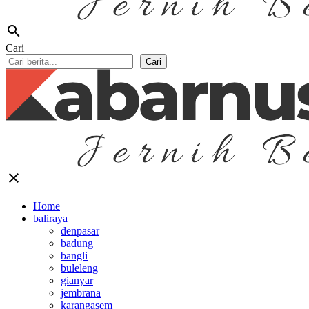
search
Cari
Cari
close
Home
baliraya
denpasar
badung
bangli
buleleng
gianyar
jembrana
karangasem