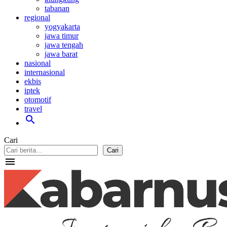
tabanan
regional
yogyakarta
jawa timur
jawa tengah
jawa barat
nasional
internasional
ekbis
iptek
otomotif
travel
search
Cari
Cari
menu