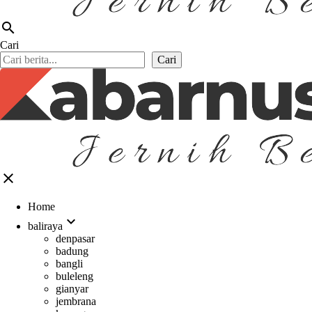
search
Cari
Cari
close
Home
expand_more
baliraya
denpasar
badung
bangli
buleleng
gianyar
jembrana