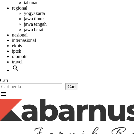
tabanan
regional
yogyakarta
jawa timur
jawa tengah
jawa barat
nasional
internasional
ekbis
iptek
otomotif
travel
search
Cari
Cari
menu