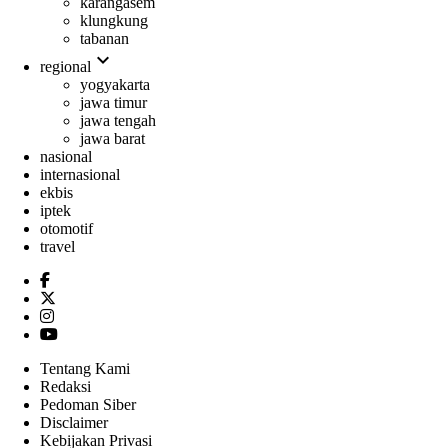
karangasem
klungkung
tabanan
expand_more
regional
yogyakarta
jawa timur
jawa tengah
jawa barat
nasional
internasional
ekbis
iptek
otomotif
travel
Tentang Kami
Redaksi
Pedoman Siber
Disclaimer
Kebijakan Privasi