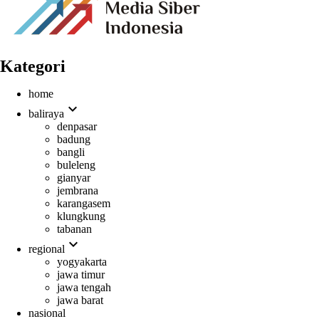
Kategori
home
expand_more
baliraya
denpasar
badung
bangli
buleleng
gianyar
jembrana
karangasem
klungkung
tabanan
expand_more
regional
yogyakarta
jawa timur
jawa tengah
jawa barat
nasional