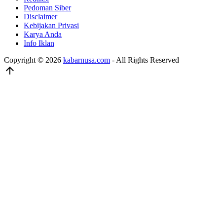
Pedoman Siber
Disclaimer
Kebijakan Privasi
Karya Anda
Info Iklan
Copyright © 2026
kabarnusa.com
- All Rights Reserved
arrow_upward