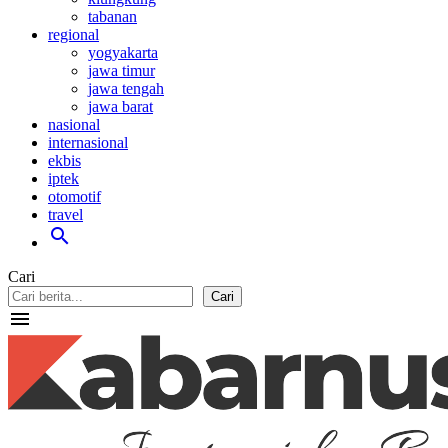
tabanan
regional
yogyakarta
jawa timur
jawa tengah
jawa barat
nasional
internasional
ekbis
iptek
otomotif
travel
search
Cari
Cari
menu