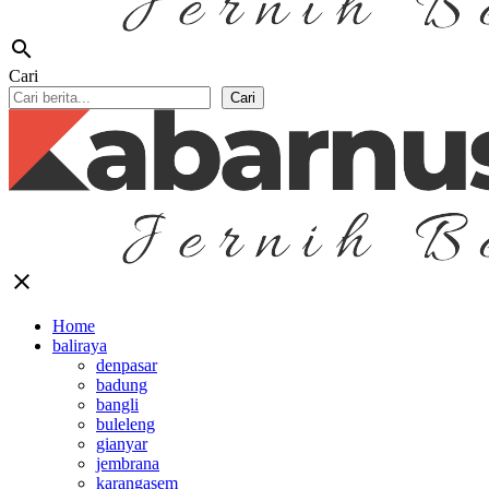
search
Cari
Cari
close
Home
baliraya
denpasar
badung
bangli
buleleng
gianyar
jembrana
karangasem