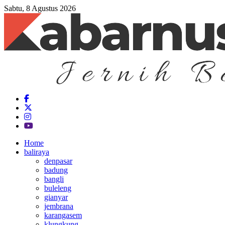
Sabtu, 8 Agustus 2026
Home
baliraya
denpasar
badung
bangli
buleleng
gianyar
jembrana
karangasem
klungkung