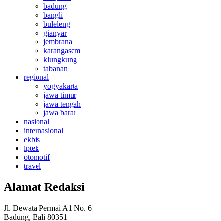
badung
bangli
buleleng
gianyar
jembrana
karangasem
klungkung
tabanan
regional
yogyakarta
jawa timur
jawa tengah
jawa barat
nasional
internasional
ekbis
iptek
otomotif
travel
Alamat Redaksi
Jl. Dewata Permai A1 No. 6
Badung, Bali 80351