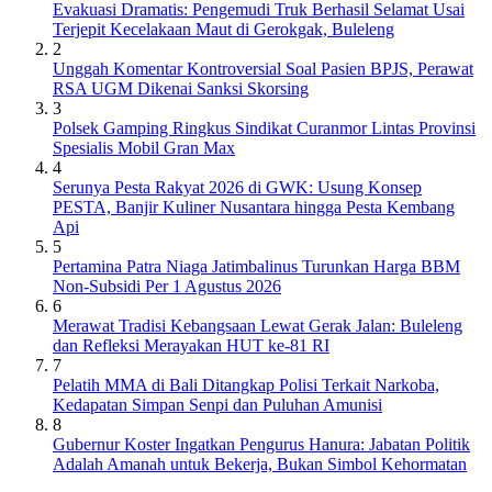
Evakuasi Dramatis: Pengemudi Truk Berhasil Selamat Usai
Terjepit Kecelakaan Maut di Gerokgak, Buleleng
2
Unggah Komentar Kontroversial Soal Pasien BPJS, Perawat
RSA UGM Dikenai Sanksi Skorsing
3
Polsek Gamping Ringkus Sindikat Curanmor Lintas Provinsi
Spesialis Mobil Gran Max
4
Serunya Pesta Rakyat 2026 di GWK: Usung Konsep
PESTA, Banjir Kuliner Nusantara hingga Pesta Kembang
Api
5
Pertamina Patra Niaga Jatimbalinus Turunkan Harga BBM
Non-Subsidi Per 1 Agustus 2026
6
Merawat Tradisi Kebangsaan Lewat Gerak Jalan: Buleleng
dan Refleksi Merayakan HUT ke-81 RI
7
Pelatih MMA di Bali Ditangkap Polisi Terkait Narkoba,
Kedapatan Simpan Senpi dan Puluhan Amunisi
8
Gubernur Koster Ingatkan Pengurus Hanura: Jabatan Politik
Adalah Amanah untuk Bekerja, Bukan Simbol Kehormatan