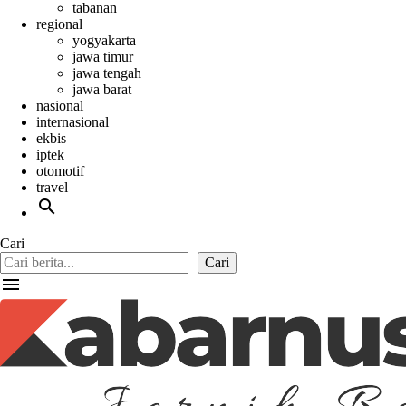
tabanan
regional
yogyakarta
jawa timur
jawa tengah
jawa barat
nasional
internasional
ekbis
iptek
otomotif
travel
search
Cari
Cari
menu