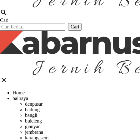
search
Cari
Cari
close
Home
baliraya
denpasar
badung
bangli
buleleng
gianyar
jembrana
karangasem