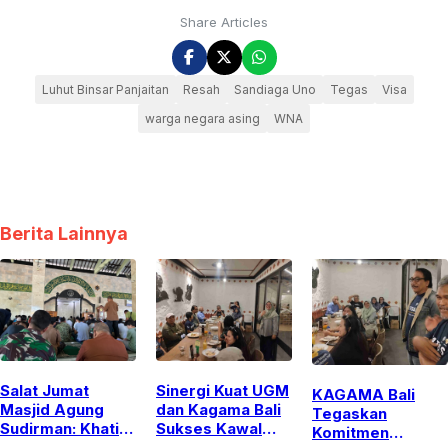
Share Articles
Luhut Binsar Panjaitan
Resah
Sandiaga Uno
Tegas
Visa
warga negara asing
WNA
Berita Lainnya
Salat Jumat
Sinergi Kuat UGM
KAGAMA Bali
Masjid Agung
dan Kagama Bali
Tegaskan
Sudirman: Khatib
Sukses Kawal
Komitmen
Ajak Jamaah
Penempatan