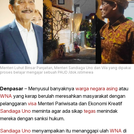
Menteri Luhut Binsar Panjaitan, Menteri Sandiaga Uno dan Vila yang dipakai
proses belajar mengajar sebuah PAUD /dok.istimewa
Denpasar
– Menyusul banyaknya
warga negara asing
atau
WNA
yang kerap berulah meresahkan masyarakat dengan
pelanggaran
visa
Menteri Pariwisata dan Ekonomi Kreatif
Sandiaga Uno
meminta agar ada sikap
tegas
menindak
mereka dengan sanksi hukum.
Sandiaga Uno
menyampaikan itu menanggapi ulah
WNA
di