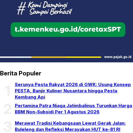
Berita Populer
Serunya Pesta Rakyat 2026 di GWK: Usung Konsep
1
PESTA, Banjir Kuliner Nusantara hingga Pesta
Kembang Api
2
Pertamina Patra Niaga Jatimbalinus Turunkan Harga
BBM Non-Subsidi Per 1 Agustus 2026
3
Merawat Tradisi Kebangsaan Lewat Gerak Jalan:
Buleleng dan Refleksi Merayakan HUT ke-81 RI