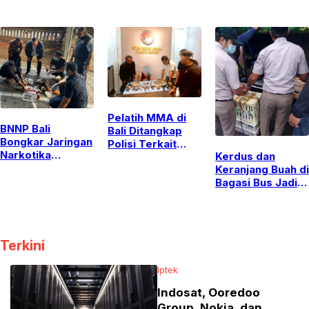
Pengabdian dan
Teladani
Mahasiswa KKN-
Apresiasi Peran
Ketelusan Nabi
PPM
Strategis
dan Perkuat
Mahasiswa KKN
Silaturahim
UGM
Langsung di Era
Digital
Pelatih MMA di
BNNP Bali
Bali Ditangkap
Bongkar Jaringan
Polisi Terkait
Narkotika
Kerdus dan
Narkoba,
Kamboja,
Keranjang Buah di
Kedapatan
Gagalkan
Bagasi Bus Jadi
Simpan Senpi dan
Penyelundupan
Modus
Puluhan Amunisi
Lewat Knalpot
Penyelundupan
Bekas
284 Burung Ilegal
di Bali
Terkini
Iptek
Indosat, Ooredoo
Group, Nokia, dan