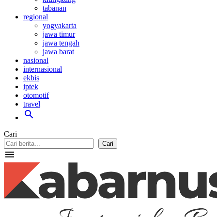
tabanan
regional
yogyakarta
jawa timur
jawa tengah
jawa barat
nasional
internasional
ekbis
iptek
otomotif
travel
search
Cari
Cari
menu