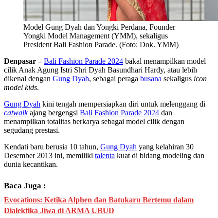
Model Gung Dyah dan Yongki Perdana, Founder
Yongki Model Management (YMM), sekaligus
President Bali Fashion Parade. (Foto: Dok. YMM)
Denpasar –
Bali Fashion Parade 2024
bakal menampilkan model
cilik Anak Agung Istri Shri Dyah Basundhari Hardy, atau lebih
dikenal dengan
Gung Dyah
, sebagai peraga
busana
sekaligus
icon
model kids
.
Gung Dyah
kini tengah mempersiapkan diri untuk melenggang di
catwalk
ajang bergengsi
Bali Fashion Parade 2024
dan
menampilkan totalitas berkarya sebagai model cilik dengan
segudang prestasi.
Kendati baru berusia 10 tahun,
Gung Dyah
yang kelahiran 30
Desember 2013 ini, memiliki
talenta
kuat di bidang modeling dan
dunia kecantikan.
Baca Juga :
Evocations: Ketika Alphen dan Batukaru Bertemu dalam
Dialektika Jiwa di ARMA UBUD