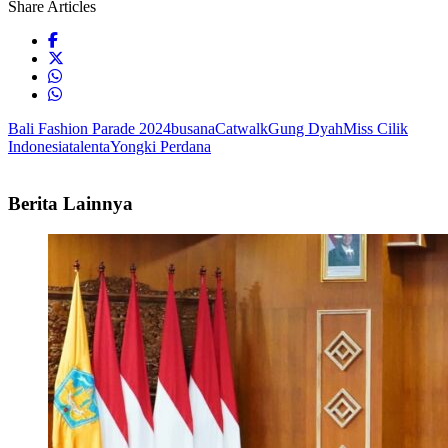
Share Articles
Bali Fashion Parade 2024
busana
Catwalk
Gung Dyah
Miss Cilik
Indonesia
talenta
Yongki Perdana
Berita Lainnya