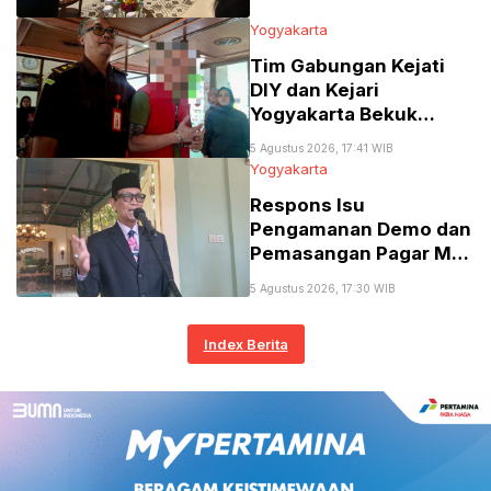
Kesehatan Lewat
Pelatihan TCM
Yogyakarta
Tim Gabungan Kejati
DIY dan Kejari
Yogyakarta Bekuk
Buronan Kasus Zina
5 Agustus 2026, 17:41 WIB
Setelah 10 Tahun
Yogyakarta
Pelarian
Respons Isu
Pengamanan Demo dan
Pemasangan Pagar Mal,
Gubernur DIY dan
5 Agustus 2026, 17:30 WIB
Kapolda Pastikan Jogja
Aman
Index Berita