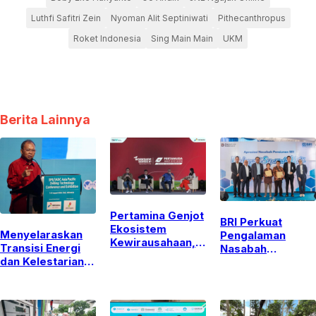
Luthfi Safitri Zein
Nyoman Alit Septiniwati
Pithecanthropus
Roket Indonesia
Sing Main Main
UKM
Berita Lainnya
Pertamina Genjot
BRI Perkuat
Ekosistem
Menyelaraskan
Pengalaman
Kewirausahaan,
Transisi Energi
Nasabah
Dorong
dan Kelestarian
Pensiunan Melalui
Mahasiswa
Lingkungan:
Layanan Inklusif
Kampus Lewati
Sorotan Utama
dan
Transformasi ke
APDT 2026 di
Pemberdayaan
Ranah Startup
Bali
UMKM di