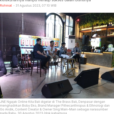
Rohmat
31 Agustus 2023, 07:10 WIB
JNE Ngajak Online Kita Bali digelar di The Brass Bali, Denpasar dengan
menghadirkan Boby Eko, Brand Manager Pithecanthropus & Ethnologi dan
Go Andik, Content Creator & Owner Sing Main-Main sebagai narasumber
pada Rabu, 30 Agustus 2023./dok.kabarnusa