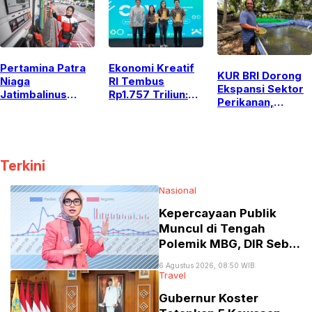
Denpasar
Pertamina Patra
Ekonomi Kreatif
KUR BRI Dorong
Niaga
RI Tembus
Ekspansi Sektor
Jatimbalinus
Rp1.757 Triliun:
Perikanan,
Turunkan Harga
PJI, Zurich, dan
Pembudidaya
BBM Non-Subsidi
Starbucks Cetak
Lele di Badung
Per 1 Agustus
Wirausahawan
Perkuat
2026
Muda Berdaya
Kapasitas
Saing Global
Terkini
Produksi
Nasional
Kepercayaan Publik
Muncul di Tengah
Polemik MBG, DIR Sebut
Jadi Modal Awal Kepala
6 Agustus 2026, 08:50 WIB
BGN Baru
Travel
Gubernur Koster