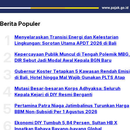
Berita Populer
1
Menyelaraskan Transisi Energi dan Kelestarian
Lingkungan: Sorotan Utama APDT 2026 di Bali
2
Kepercayaan Publik Muncul di Tengah Polemik MBG,
DIR Sebut Jadi Modal Awal Kepala BGN Baru
3
Gubernur Koster Tetapkan 5 Kawasan Rendah Emisi
di Bali, Hotel hingga Mal Wajib Gunakan PLTS Atap
4
Mutasi Besar-besaran Korps Adhyaksa: Seluruh
Kepala Kejari di DIY Resmi Berganti
5
Pertamina Patra Niaga Jatimbalinus Turunkan Harga
BBM Non-Subsidi Per 1 Agustus 2026
6
Ekonomi DIY Tumbuh 5,84 Persen, Sultan HB X
Ingatkan Bahaya Bayang-bayang Global