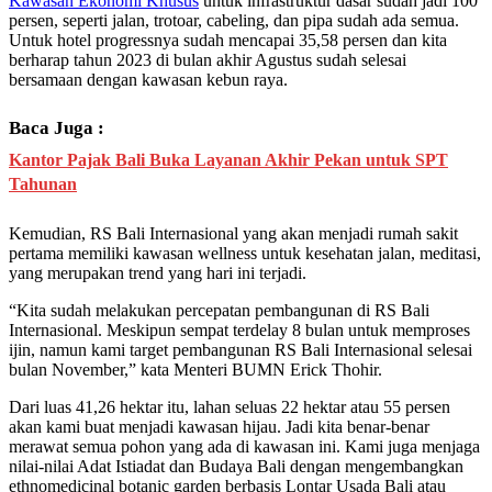
Kawasan Ekonomi Khusus
untuk infrastruktur dasar sudah jadi 100
persen, seperti jalan, trotoar, cabeling, dan pipa sudah ada semua.
Untuk hotel progressnya sudah mencapai 35,58 persen dan kita
berharap tahun 2023 di bulan akhir Agustus sudah selesai
bersamaan dengan kawasan kebun raya.
Baca Juga :
Kantor Pajak Bali Buka Layanan Akhir Pekan untuk SPT
Tahunan
Kemudian, RS Bali Internasional yang akan menjadi rumah sakit
pertama memiliki kawasan wellness untuk kesehatan jalan, meditasi,
yang merupakan trend yang hari ini terjadi.
“Kita sudah melakukan percepatan pembangunan di RS Bali
Internasional. Meskipun sempat terdelay 8 bulan untuk memproses
ijin, namun kami target pembangunan RS Bali Internasional selesai
bulan November,” kata Menteri BUMN Erick Thohir.
Dari luas 41,26 hektar itu, lahan seluas 22 hektar atau 55 persen
akan kami buat menjadi kawasan hijau. Jadi kita benar-benar
merawat semua pohon yang ada di kawasan ini. Kami juga menjaga
nilai-nilai Adat Istiadat dan Budaya Bali dengan mengembangkan
ethnomedicinal botanic garden berbasis Lontar Usada Bali atau