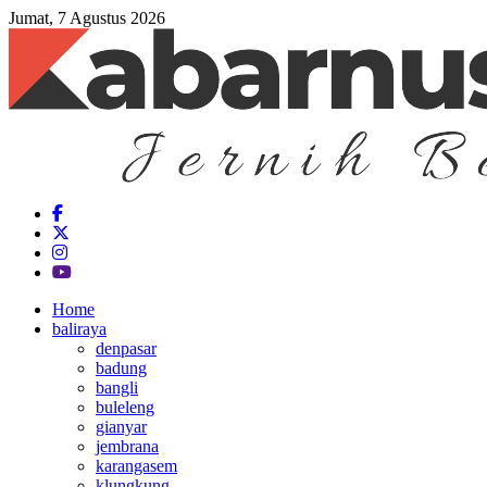
Jumat, 7 Agustus 2026
Home
baliraya
denpasar
badung
bangli
buleleng
gianyar
jembrana
karangasem
klungkung