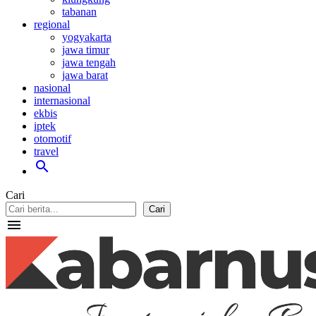
tabanan
regional
yogyakarta
jawa timur
jawa tengah
jawa barat
nasional
internasional
ekbis
iptek
otomotif
travel
search
Cari
Cari
menu