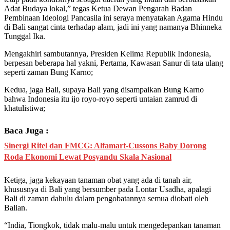
Adat Budaya lokal,” tegas Ketua Dewan Pengarah Badan
Pembinaan Ideologi Pancasila ini seraya menyatakan Agama Hindu
di Bali sangat cinta terhadap alam, jadi ini yang namanya Bhinneka
Tunggal Ika.
Mengakhiri sambutannya, Presiden Kelima Republik Indonesia,
berpesan beberapa hal yakni, Pertama, Kawasan Sanur di tata ulang
seperti zaman Bung Karno;
Kedua, jaga Bali, supaya Bali yang disampaikan Bung Karno
bahwa Indonesia itu ijo royo-royo seperti untaian zamrud di
khatulistiwa;
Baca Juga :
Sinergi Ritel dan FMCG: Alfamart-Cussons Baby Dorong
Roda Ekonomi Lewat Posyandu Skala Nasional
Ketiga, jaga kekayaan tanaman obat yang ada di tanah air,
khususnya di Bali yang bersumber pada Lontar Usadha, apalagi
Bali di zaman dahulu dalam pengobatannya semua diobati oleh
Balian.
“India, Tiongkok, tidak malu-malu untuk mengedepankan tanaman