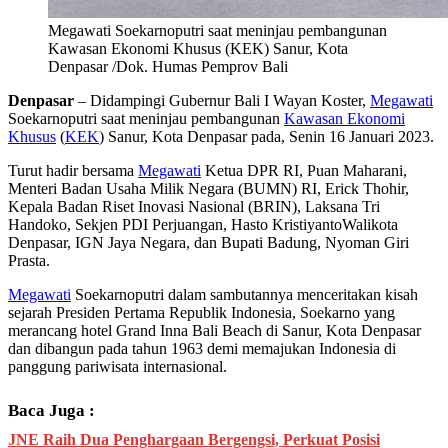
Megawati Soekarnoputri saat meninjau pembangunan
Kawasan Ekonomi Khusus (KEK) Sanur, Kota
Denpasar /Dok. Humas Pemprov Bali
Denpasar
– Didampingi Gubernur Bali I Wayan Koster,
Megawati
Soekarnoputri saat meninjau pembangunan
Kawasan Ekonomi
Khusus
(
KEK
) Sanur, Kota Denpasar pada, Senin 16 Januari 2023.
Turut hadir bersama
Megawati
Ketua DPR RI, Puan Maharani,
Menteri Badan Usaha Milik Negara (BUMN) RI, Erick Thohir,
Kepala Badan Riset Inovasi Nasional (BRIN), Laksana Tri
Handoko, Sekjen PDI Perjuangan, Hasto KristiyantoWalikota
Denpasar, IGN Jaya Negara, dan Bupati Badung, Nyoman Giri
Prasta.
Megawati
Soekarnoputri dalam sambutannya menceritakan kisah
sejarah Presiden Pertama Republik Indonesia, Soekarno yang
merancang hotel Grand Inna Bali Beach di Sanur, Kota Denpasar
dan dibangun pada tahun 1963 demi memajukan Indonesia di
panggung pariwisata internasional.
Baca Juga :
JNE Raih Dua Penghargaan Bergengsi, Perkuat Posisi