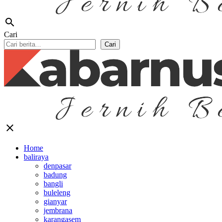
search
Cari
Cari
close
Home
baliraya
denpasar
badung
bangli
buleleng
gianyar
jembrana
karangasem