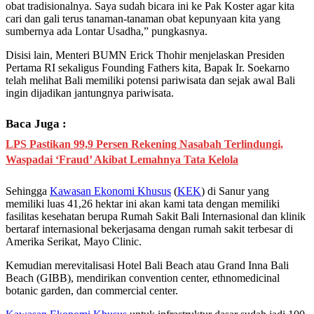
obat tradisionalnya. Saya sudah bicara ini ke Pak Koster agar kita
cari dan gali terus tanaman-tanaman obat kepunyaan kita yang
sumbernya ada Lontar Usadha,” pungkasnya.
Disisi lain, Menteri BUMN Erick Thohir menjelaskan Presiden
Pertama RI sekaligus Founding Fathers kita, Bapak Ir. Soekarno
telah melihat Bali memiliki potensi pariwisata dan sejak awal Bali
ingin dijadikan jantungnya pariwisata.
Baca Juga :
LPS Pastikan 99,9 Persen Rekening Nasabah Terlindungi,
Waspadai ‘Fraud’ Akibat Lemahnya Tata Kelola
Sehingga
Kawasan Ekonomi Khusus
(
KEK
) di Sanur yang
memiliki luas 41,26 hektar ini akan kami tata dengan memiliki
fasilitas kesehatan berupa Rumah Sakit Bali Internasional dan klinik
bertaraf internasional bekerjasama dengan rumah sakit terbesar di
Amerika Serikat, Mayo Clinic.
Kemudian merevitalisasi Hotel Bali Beach atau Grand Inna Bali
Beach (GIBB), mendirikan convention center, ethnomedicinal
botanic garden, dan commercial center.