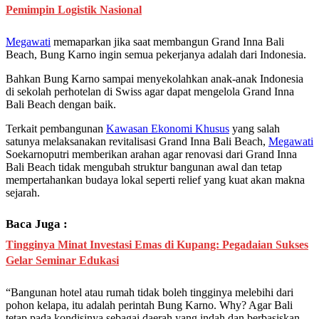
Pemimpin Logistik Nasional
Megawati
memaparkan jika saat membangun Grand Inna Bali
Beach, Bung Karno ingin semua pekerjanya adalah dari Indonesia.
Bahkan Bung Karno sampai menyekolahkan anak-anak Indonesia
di sekolah perhotelan di Swiss agar dapat mengelola Grand Inna
Bali Beach dengan baik.
Terkait pembangunan
Kawasan Ekonomi Khusus
yang salah
satunya melaksanakan revitalisasi Grand Inna Bali Beach,
Megawati
Soekarnoputri memberikan arahan agar renovasi dari Grand Inna
Bali Beach tidak mengubah struktur bangunan awal dan tetap
mempertahankan budaya lokal seperti relief yang kuat akan makna
sejarah.
Baca Juga :
Tingginya Minat Investasi Emas di Kupang: Pegadaian Sukses
Gelar Seminar Edukasi
“Bangunan hotel atau rumah tidak boleh tingginya melebihi dari
pohon kelapa, itu adalah perintah Bung Karno. Why? Agar Bali
tetap pada kondisinya sebagai daerah yang indah dan berbasiskan