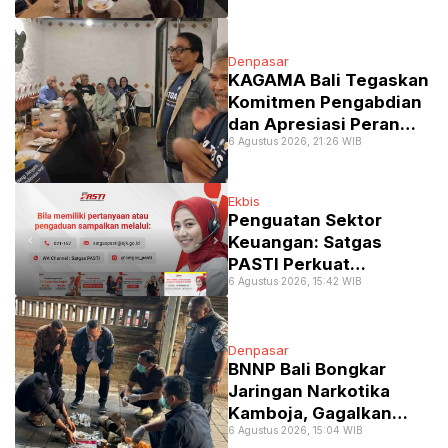
Denpasar
KAGAMA Bali Tegaskan
Komitmen Pengabdian
dan Apresiasi Peran
6 Agustus 2026, 21:26 WIB
Strategis Mahasiswa
KKN UGM
Ekbis
Penguatan Sektor
Keuangan: Satgas
PASTI Perkuat
6 Agustus 2026, 15:42 WIB
Serangan Siber dan
Kejahatan Finansial
Lintas Yurisdiksi
Denpasar
BNNP Bali Bongkar
Jaringan Narkotika
Kamboja, Gagalkan
6 Agustus 2026, 15:04 WIB
Penyelundupan Lewat