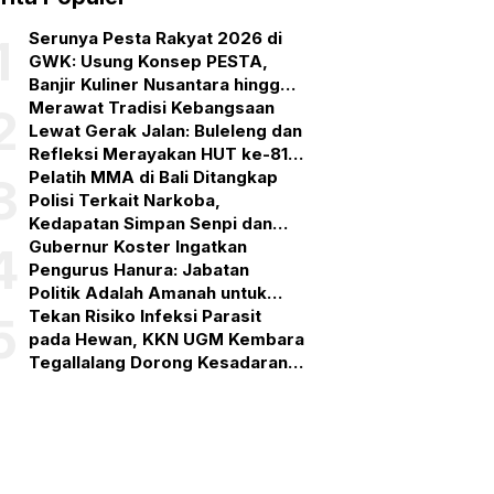
Serunya Pesta Rakyat 2026 di
1
GWK: Usung Konsep PESTA,
Banjir Kuliner Nusantara hingga
Pesta Kembang Api
Merawat Tradisi Kebangsaan
2
Lewat Gerak Jalan: Buleleng dan
Refleksi Merayakan HUT ke-81
RI
Pelatih MMA di Bali Ditangkap
3
Polisi Terkait Narkoba,
Kedapatan Simpan Senpi dan
Puluhan Amunisi
Gubernur Koster Ingatkan
4
Pengurus Hanura: Jabatan
Politik Adalah Amanah untuk
Bekerja, Bukan Simbol
Tekan Risiko Infeksi Parasit
5
Kehormatan
pada Hewan, KKN UGM Kembara
Tegallalang Dorong Kesadaran
One Health di Gianyar