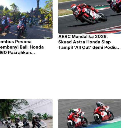
​ARRC Mandalika 2026:
embus Pesona
Skuad Astra Honda Siap
embunyi Bali: Honda
Tampil ‘All Out’ demi Podium
60 Pasrahkan
Utama!
ngguhan di “Jelajah 2
m”