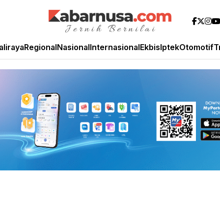
aliraya
Regional
Nasional
Internasional
Ekbis
Iptek
Otomotif
T