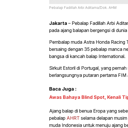
Pebalap Fadillah Arbi Aditama/Dok. AHM
Jakarta
– Pebalap Fadillah Arbi Adit
pada ajang balapan bergengsi di duni
Pembalap muda Astra Honda Racing 
bersaing dengan 35 pebalap manca neg
bangsa di kancah balap International.
Sirkuit Estoril di Portugal, yang per
berlangsungnya putaran pertama FIM 
Baca Juga :
Awas Bahaya Blind Spot, Kenali Tip
Ajang balap di benua Eropa yang sebe
pebalap
AHRT
selama delapan musim 
muda Indonesia untuk menuju ajang b