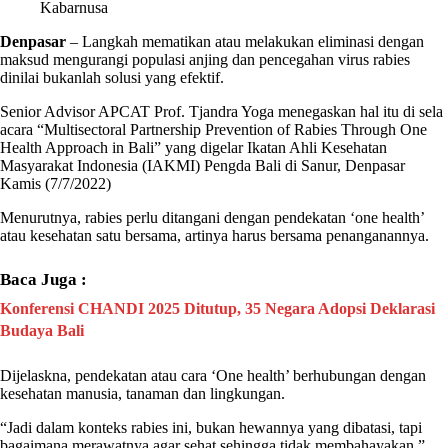
Kabarnusa
Denpasar
– Langkah mematikan atau melakukan eliminasi dengan
maksud mengurangi populasi anjing dan pencegahan virus
rabies
dinilai bukanlah solusi yang efektif.
Senior Advisor APCAT Prof. Tjandra Yoga menegaskan hal itu di sela
acara “Multisectoral Partnership Prevention of
Rabies
Through One
Health Approach in Bali” yang digelar Ikatan Ahli Kesehatan
Masyarakat Indonesia (
IAKMI
) Pengda Bali di Sanur, Denpasar
Kamis (7/7/2022)
Menurutnya,
rabies
perlu ditangani dengan pendekatan ‘one health’
atau kesehatan satu bersama, artinya harus bersama penanganannya.
Baca Juga :
Konferensi CHANDI 2025 Ditutup, 35 Negara Adopsi Deklarasi
Budaya Bali
Dijelaskna, pendekatan atau cara ‘One health’ berhubungan dengan
kesehatan manusia, tanaman dan lingkungan.
“Jadi dalam konteks
rabies
ini, bukan hewannya yang dibatasi, tapi
bagaimana merawatnya agar sehat sehingga tidak membahayakan,”