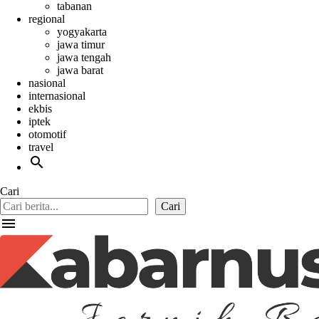
tabanan
regional
yogyakarta
jawa timur
jawa tengah
jawa barat
nasional
internasional
ekbis
iptek
otomotif
travel
search
Cari
Cari
menu