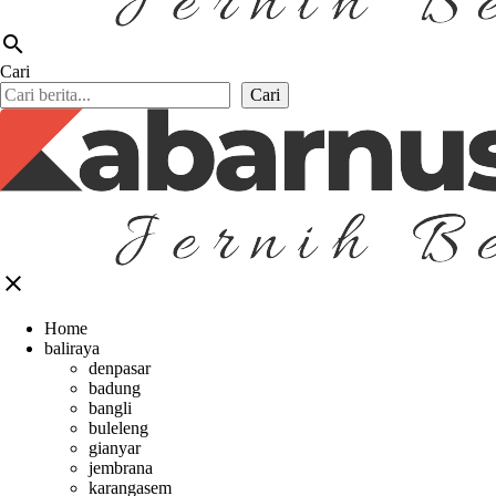
search
Cari
Cari
close
Home
baliraya
denpasar
badung
bangli
buleleng
gianyar
jembrana
karangasem