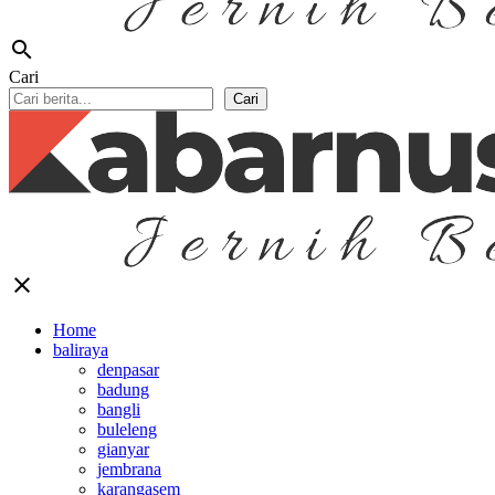
search
Cari
Cari
close
Home
baliraya
denpasar
badung
bangli
buleleng
gianyar
jembrana
karangasem