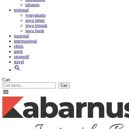
tabanan
regional
yogyakarta
jawa timur
jawa tengah
jawa barat
nasional
internasional
ekbis
iptek
otomotif
travel
search
Cari
Cari
menu