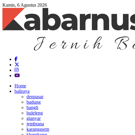
Kamis, 6 Agustus 2026
Home
baliraya
denpasar
badung
bangli
buleleng
gianyar
jembrana
karangasem
klungkung