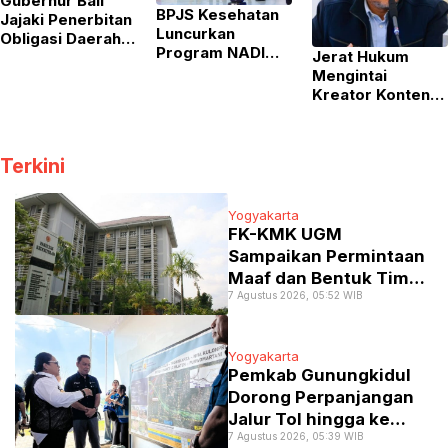
Gubernur Bali
BPJS Kesehatan
Jajaki Penerbitan
Luncurkan
Obligasi Daerah
Program NADI
Jerat Hukum
dan Pembiayaan
JKN, Solusi
Mengintai
Kreatif Lewat
Menabung Iuran
Kreator Konten,
Pertemuan
bagi Pekerja
Promosi Vape di
dengan Pramono
Informal
Depan Anak-
Anung
Anak Dinilai
Terkini
Penuhi Unsur
Pidana
Yogyakarta
FK-KMK UGM
Sampaikan Permintaan
Maaf dan Bentuk Tim
7 Agustus 2026, 05:52 WIB
Investigasi Terkait
Dugaan Pelanggaran
Etik PPDS
Yogyakarta
Pemkab Gunungkidul
Dorong Perpanjangan
Jalur Tol hingga ke
7 Agustus 2026, 05:39 WIB
Wilayahnya demi