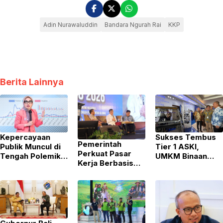
Adin Nurawaluddin
Bandara Ngurah Rai
KKP
Berita Lainnya
Kepercayaan
Sukses Tembus
Pemerintah
Publik Muncul di
Tier 1 ASKI,
Perkuat Pasar
Tengah Polemik
UMKM Binaan
Kerja Berbasis
MBG, DIR Sebut
Yayasan Astra
Keterampilan
Jadi Modal Awal
Buktikan Kualitas
Guna Atasi
Kepala BGN Baru
di GIIAS 2026
Kesenjangan
Industri