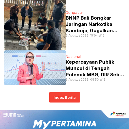
Kejahatan Finansial
Lintas Yurisdiksi
Denpasar
BNNP Bali Bongkar
Jaringan Narkotika
Kamboja, Gagalkan
6 Agustus 2026, 15:04 WIB
Penyelundupan Lewat
Knalpot Bekas
Nasional
Kepercayaan Publik
Muncul di Tengah
Polemik MBG, DIR Sebut
6 Agustus 2026, 08:50 WIB
Jadi Modal Awal Kepala
BGN Baru
Index Berita