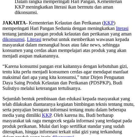
Dalam rangka memperingati Hari Pangan, Kementerian
KKP meningkatkan literasi ikan bermutu dan aman
dikonsumsi.
JAKARTA-
Kementerian Kelautan dan Perikanan (
KKP
)
memperingati Hari Pangan Sedunia dengan meningkatkan
literasi
tentang jaminan pangan produk kelautan dan perikanan yang aman
dikonsumsi
.
Literasi
tersebut untuk memberikan wawasan kepada
masyarakat dalam menangkal hoax atau fake news, sehingga
konsumen yang cerdas akan mempelajari atas produk yang akan
menjadi asupan makanannya.
“Karena konsumsi pangan erat kaitannya dengan kebutuhan gizi,
tentu kita perlu menjadi konsumen cerdas agar mendapat manfaat
maksimal dari apa yang kita konsumsi,” tutur Dirjen Penguatan
Daya Saing Produk Kelautan dan Perikanan (PDSPKP), Budi
Sulistiyo melalui keterangan tertulisanya.
Sejumlah bentuk pembinaan dan edukasi kepada masyarakat yang
telah dilakukan diantaranya kegiatan bimbingan teknis tentang mutu,
serta penyajian beragam informasi tentang mutu dalam beberapa
media yang dimiliki
KKP
. Oleh karena itu, Budi berharap
masyarakat tak ragu mengecek segala informasi yang terdapat pada
produk perikanan. Mulai dari logo sertifikat standar yang sudah
diterapkan, hingga informasi terkait nilai gizi yang terkandung