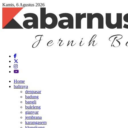
Kamis, 6 Agustus 2026
Home
baliraya
denpasar
badung
bangli
buleleng
gianyar
jembrana
karangasem
klungkung