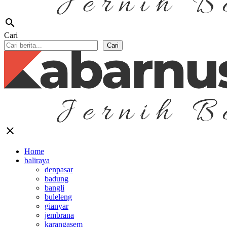
search
Cari
Cari
close
Home
baliraya
denpasar
badung
bangli
buleleng
gianyar
jembrana
karangasem