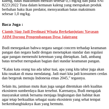
kaleng, batas maksimum merkuri sebesar 0,5 mg/kg dan pada SNI
8223:2022 Tuna dalam kemasan kaleng yang merupakan produk
berbahan baku ikan predator, mensyaratkan batas maksimum
sebesar 1,0 mg/kg.
Baca Juga :
Ciamis Siap Jadi Destinasi Wisata Berkelanjutan: Yayasan
AHM Dorong Pengembangan Desa Jalatrang
Budi menegaskan bahwa negara sangat concern terhadap keamanan
pangan dan negara hadir dengan menetapkan standar dan regulasi
agar pangan memenuhi ketentuan yang ditetapkan. Jadi, ambang
batas tersebut merupakan bagian dari standar keamanan pangan.
“Kalau kata orang tua ada tabur tuai, apa yang kita tabur juga akan
kita rasakan di masa mendatang. Jadi mari kita jadi konsumen cerdas
dan bergerak menuju Indonesia emas 2045,” tegasnya.
Selain itu, jaminan mutu ikan juga sangat ditentukan oleh kualitas
ekosistem sumberdaya ikan tersebut. Karenanya, Budi mengajak
masyarakat untuk bersama menjaga lingkungan dan habitat ikan
agar tetap berkualitas sebagai suatu ekosistem yang sehat tempat
berkembangbiaknya ikan yang bermutu.