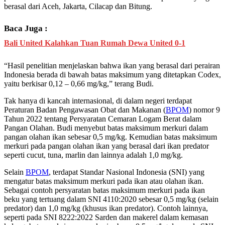
berasal dari Aceh, Jakarta, Cilacap dan Bitung.
Baca Juga :
Bali United Kalahkan Tuan Rumah Dewa United 0-1
“Hasil penelitian menjelaskan bahwa ikan yang berasal dari perairan
Indonesia berada di bawah batas maksimum yang ditetapkan Codex,
yaitu berkisar 0,12 – 0,66 mg/kg,” terang Budi.
Tak hanya di kancah internasional, di dalam negeri terdapat
Peraturan Badan Pengawasan Obat dan Makanan (
BPOM
) nomor 9
Tahun 2022 tentang Persyaratan Cemaran Logam Berat dalam
Pangan Olahan. Budi menyebut batas maksimum merkuri dalam
pangan olahan ikan sebesar 0,5 mg/kg. Kemudian batas maksimum
merkuri pada pangan olahan ikan yang berasal dari ikan predator
seperti cucut, tuna, marlin dan lainnya adalah 1,0 mg/kg.
Selain
BPOM
, terdapat Standar Nasional Indonesia (SNI) yang
mengatur batas maksimum merkuri pada ikan atau olahan ikan.
Sebagai contoh persyaratan batas maksimum merkuri pada ikan
beku yang tertuang dalam SNI 4110:2020 sebesar 0,5 mg/kg (selain
predator) dan 1,0 mg/kg (khusus ikan predator). Contoh lainnya,
seperti pada SNI 8222:2022 Sarden dan makerel dalam kemasan