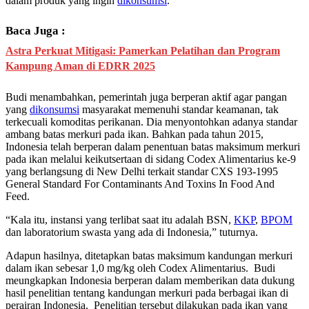
dalam produk yang ingin
dikonsumsi
.
Baca Juga :
Astra Perkuat Mitigasi: Pamerkan Pelatihan dan Program
Kampung Aman di EDRR 2025
Budi menambahkan, pemerintah juga berperan aktif agar pangan
yang
dikonsumsi
masyarakat memenuhi standar keamanan, tak
terkecuali komoditas perikanan. Dia menyontohkan adanya standar
ambang batas merkuri pada ikan. Bahkan pada tahun 2015,
Indonesia telah berperan dalam penentuan batas maksimum merkuri
pada ikan melalui keikutsertaan di sidang Codex Alimentarius ke-9
yang berlangsung di New Delhi terkait standar CXS 193-1995
General Standard For Contaminants And Toxins In Food And
Feed.
“Kala itu, instansi yang terlibat saat itu adalah BSN,
KKP
,
BPOM
dan laboratorium swasta yang ada di Indonesia,” tuturnya.
Adapun hasilnya, ditetapkan batas maksimum kandungan merkuri
dalam ikan sebesar 1,0 mg/kg oleh Codex Alimentarius. Budi
meungkapkan Indonesia berperan dalam memberikan data dukung
hasil penelitian tentang kandungan merkuri pada berbagai ikan di
perairan Indonesia. Penelitian tersebut dilakukan pada ikan yang