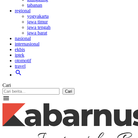
tabanan
regional
yogyakarta
jawa timur
jawa tengah
jawa barat
nasional
internasional
ekbis
iptek
otomotif
travel
search
Cari
Cari
menu