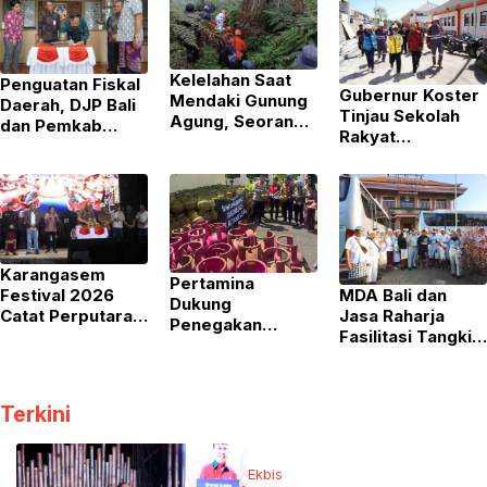
Kelelahan Saat
Penguatan Fiskal
Gubernur Koster
Mendaki Gunung
Daerah, DJP Bali
Tinjau Sekolah
Agung, Seorang
dan Pemkab
Rakyat
Pendaki
Karangasem
Terintegrasi di
Diselamatkan Tim
Bentuk Tim
Karangasem
SAR
Bersama
Optimalisasi
Pajak
Karangasem
Pertamina
MDA Bali dan
Festival 2026
Dukung
Jasa Raharja
Catat Perputaran
Penegakan
Fasilitasi Tangkil
Ekonomi Rp1,445
Hukum atas
Gratis ke Pura
Miliar
Penyalahgunaan
Besakih
LPG Subsidi di
Karangasem
Terkini
Ekbis