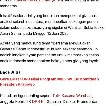
Program
Makan Bergizi Gratis
(
MBG
) sebagai upaya masif
mengatasi .
Inisiatif nasional ini, yang bertujuan memperkuat gizi anak-
anak di seluruh nusantara, mendapatkan dukungan penuh
dalam sebuah sosialisasi yang digelar di Wantilan Subla Blakio,
Abian Semal, pada Minggu, 15 Juni 2025.
Acara yang mengusung tema “Bersama Mewujudkan
Generasi Sehat Indonesia” ini bukan sekadar seremoni. Ini
adalah langkah nyata pemerintah untuk memastikan setiap
anak Indonesia mendapatkan haknya atas gizi yang layak.
Baca Juga :
Guru Besar UNJ Nilai Program MBG Wujud Komitmen
Presiden Prabowo
Kehadiran figur penting seperti
Tutik Kusuma Wardhani
,
anggota Komisi IX
DPR RI
; Gunalan, Direktur Promosi dan