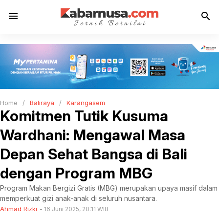
menu
search
Home
/
Baliraya
/
Karangasem
Komitmen Tutik Kusuma
Wardhani: Mengawal Masa
Depan Sehat Bangsa di Bali
dengan Program MBG
Program Makan Bergizi Gratis (MBG) merupakan upaya masif dalam
memperkuat gizi anak-anak di seluruh nusantara.
Ahmad Rizki
16 Juni 2025, 20:11 WIB