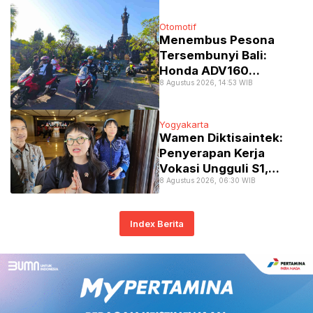
Otomotif
Menembus Pesona
Tersembunyi Bali:
Honda ADV160
8 Agustus 2026, 14:53 WIB
Pasrahkan
Ketangguhan di
“Jelajah 2 Alam”
Yogyakarta
Wamen Diktisaintek:
Penyerapan Kerja
Vokasi Ungguli S1,
8 Agustus 2026, 06:30 WIB
Tembus 77 Persen
Index Berita