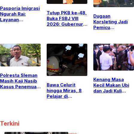
Pasporia Imigrasi
Tutup PKB ke-48,
Ngurah Rai:
Dugaan
Buka FSBJ VIII
Layanan
Korsleting Jadi
2026: Gubernur
Weekend yang
Pemicu
Koster Tegaskan
Kian Populer
Kebakaran di
Budaya Adalah
Vrama Billiard &
Nafas Bali
Cafe Yogyakarta
Polresta Sleman
Kenang Masa
Masih Kaji Nasib
Bawa Celurit
Kecil Makan Ubi
Kasus Penemuan
hingga Miras, 8
dan Jadi Kuli
11 Bayi di Pakem
Pelajar di
Batu, Gubernur
Yogyakarta
Koster Tak Ingin
Diamankan Polisi
Anak Bali Putus
saat Dini Hari
Sekolah
Terkini
Iptek