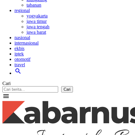
tabanan
regional
yogyakarta
jawa timur
jawa tengah
jawa barat
nasional
internasional
ekbis
iptek
otomotif
travel
search
Cari
Cari
menu