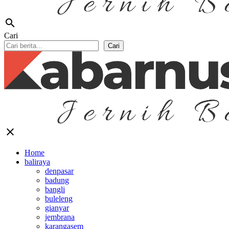
search
Cari
Cari
close
Home
baliraya
denpasar
badung
bangli
buleleng
gianyar
jembrana
karangasem