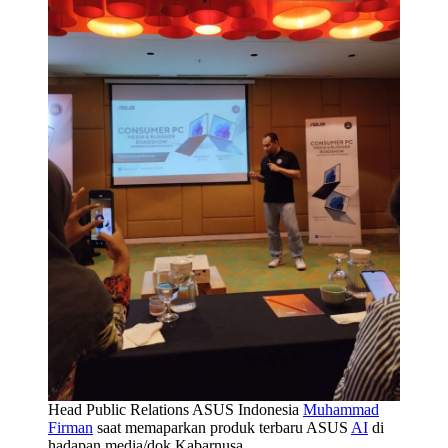
Head Public Relations ASUS Indonesia
Muhammad
Firman
saat memaparkan produk terbaru ASUS
AI
di
hadapan media/dok.Kabarnusa