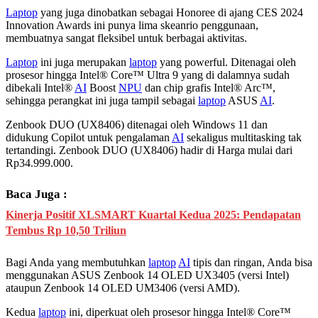
Laptop
yang juga dinobatkan sebagai Honoree di ajang CES 2024
Innovation Awards ini punya lima skeanrio penggunaan,
membuatnya sangat fleksibel untuk berbagai aktivitas.
Laptop
ini juga merupakan
laptop
yang powerful. Ditenagai oleh
prosesor hingga Intel® Core™ Ultra 9 yang di dalamnya sudah
dibekali Intel®
AI
Boost
NPU
dan chip grafis Intel® Arc™,
sehingga perangkat ini juga tampil sebagai
laptop
ASUS
AI
.
Zenbook DUO (UX8406) ditenagai oleh Windows 11 dan
didukung Copilot untuk pengalaman
AI
sekaligus multitasking tak
tertandingi. Zenbook DUO (UX8406) hadir di Harga mulai dari
Rp34.999.000.
Baca Juga :
Kinerja Positif XLSMART Kuartal Kedua 2025: Pendapatan
Tembus Rp 10,50 Triliun
Bagi Anda yang membutuhkan
laptop
AI
tipis dan ringan, Anda bisa
menggunakan ASUS Zenbook 14 OLED UX3405 (versi Intel)
ataupun Zenbook 14 OLED UM3406 (versi AMD).
Kedua
laptop
ini, diperkuat oleh prosesor hingga Intel® Core™