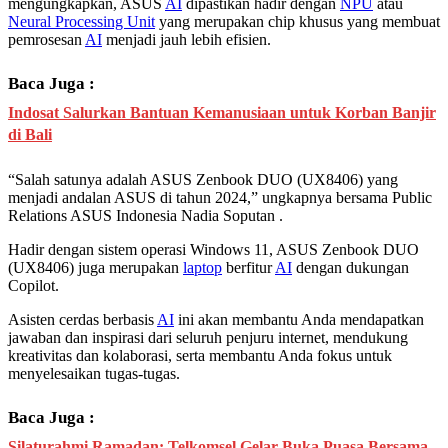
mengungkapkan, ASUS
AI
dipastikan hadir dengan
NPU
atau
Neural Processing Unit
yang merupakan chip khusus yang membuat
pemrosesan
AI
menjadi jauh lebih efisien.
Baca Juga :
Indosat Salurkan Bantuan Kemanusiaan untuk Korban Banjir
di Bali
“Salah satunya adalah ASUS Zenbook DUO (UX8406) yang
menjadi andalan ASUS di tahun 2024,” ungkapnya bersama Public
Relations ASUS Indonesia Nadia Soputan .
Hadir dengan sistem operasi Windows 11, ASUS Zenbook DUO
(UX8406) juga merupakan
laptop
berfitur
AI
dengan dukungan
Copilot.
Asisten cerdas berbasis
AI
ini akan membantu Anda mendapatkan
jawaban dan inspirasi dari seluruh penjuru internet, mendukung
kreativitas dan kolaborasi, serta membantu Anda fokus untuk
menyelesaikan tugas-tugas.
Baca Juga :
Silaturahmi Ramadan: Telkomsel Gelar Buka Puasa Bersama