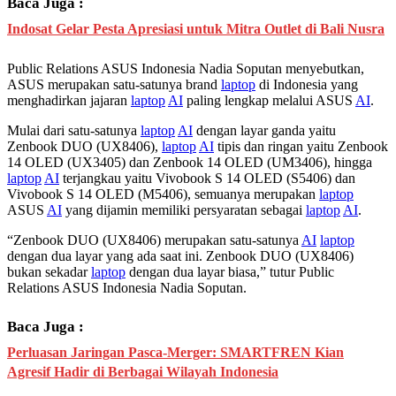
Baca Juga :
Indosat Gelar Pesta Apresiasi untuk Mitra Outlet di Bali Nusra
Public Relations ASUS Indonesia Nadia Soputan menyebutkan,
ASUS merupakan satu-satunya brand
laptop
di Indonesia yang
menghadirkan jajaran
laptop
AI
paling lengkap melalui ASUS
AI
.
Mulai dari satu-satunya
laptop
AI
dengan layar ganda yaitu
Zenbook DUO (UX8406),
laptop
AI
tipis dan ringan yaitu Zenbook
14 OLED (UX3405) dan Zenbook 14 OLED (UM3406), hingga
laptop
AI
terjangkau yaitu Vivobook S 14 OLED (S5406) dan
Vivobook S 14 OLED (M5406), semuanya merupakan
laptop
ASUS
AI
yang dijamin memiliki persyaratan sebagai
laptop
AI
.
“Zenbook DUO (UX8406) merupakan satu-satunya
AI
laptop
dengan dua layar yang ada saat ini. Zenbook DUO (UX8406)
bukan sekadar
laptop
dengan dua layar biasa,” tutur Public
Relations ASUS Indonesia Nadia Soputan.
Baca Juga :
Perluasan Jaringan Pasca-Merger: SMARTFREN Kian
Agresif Hadir di Berbagai Wilayah Indonesia