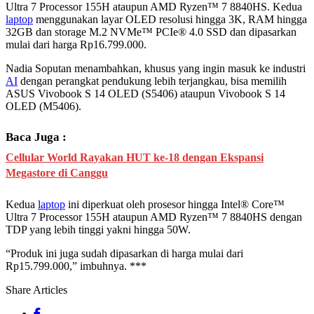
Ultra 7 Processor 155H ataupun AMD Ryzen™ 7 8840HS. Kedua
laptop
menggunakan layar OLED resolusi hingga 3K, RAM hingga
32GB dan storage M.2 NVMe™ PCIe® 4.0 SSD dan dipasarkan
mulai dari harga Rp16.799.000.
Nadia Soputan menambahkan, khusus yang ingin masuk ke industri
AI
dengan perangkat pendukung lebih terjangkau, bisa memilih
ASUS Vivobook S 14 OLED (S5406) ataupun Vivobook S 14
OLED (M5406).
Baca Juga :
Cellular World Rayakan HUT ke-18 dengan Ekspansi
Megastore di Canggu
Kedua
laptop
ini diperkuat oleh prosesor hingga Intel® Core™
Ultra 7 Processor 155H ataupun AMD Ryzen™ 7 8840HS dengan
TDP yang lebih tinggi yakni hingga 50W.
“Produk ini juga sudah dipasarkan di harga mulai dari
Rp15.799.000,” imbuhnya. ***
Share Articles