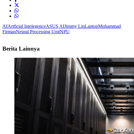
AI
Artficial Intelegence
ASUS AI
Jimmy Lin
Laptop
Muhammad
Firman
Neural Processing Unit
NPU
Berita Lainnya