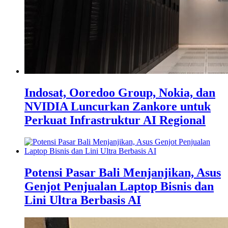
Indosat, Ooredoo Group, Nokia, dan
NVIDIA Luncurkan Zankore untuk
Perkuat Infrastruktur AI Regional
Potensi Pasar Bali Menjanjikan, Asus
Genjot Penjualan Laptop Bisnis dan
Lini Ultra Berbasis AI