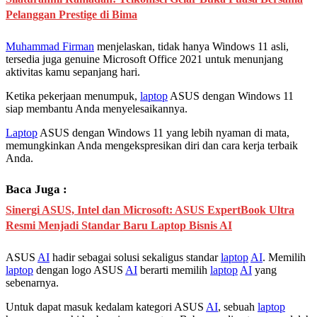
Pelanggan Prestige di Bima
Muhammad Firman
menjelaskan, tidak hanya Windows 11 asli,
tersedia juga genuine Microsoft Office 2021 untuk menunjang
aktivitas kamu sepanjang hari.
Ketika pekerjaan menumpuk,
laptop
ASUS dengan Windows 11
siap membantu Anda menyelesaikannya.
Laptop
ASUS dengan Windows 11 yang lebih nyaman di mata,
memungkinkan Anda mengekspresikan diri dan cara kerja terbaik
Anda.
Baca Juga :
Sinergi ASUS, Intel dan Microsoft: ASUS ExpertBook Ultra
Resmi Menjadi Standar Baru Laptop Bisnis AI
ASUS
AI
hadir sebagai solusi sekaligus standar
laptop
AI
. Memilih
laptop
dengan logo ASUS
AI
berarti memilih
laptop
AI
yang
sebenarnya.
Untuk dapat masuk kedalam kategori ASUS
AI
, sebuah
laptop