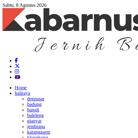
Sabtu, 8 Agustus 2026
Home
baliraya
denpasar
badung
bangli
buleleng
gianyar
jembrana
karangasem
klungkung