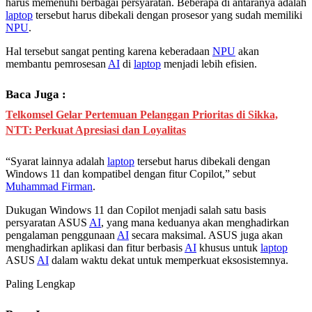
harus memenuhi berbagai persyaratan. Beberapa di antaranya adalah
laptop
tersebut harus dibekali dengan prosesor yang sudah memiliki
NPU
.
Hal tersebut sangat penting karena keberadaan
NPU
akan
membantu pemrosesan
AI
di
laptop
menjadi lebih efisien.
Baca Juga :
Telkomsel Gelar Pertemuan Pelanggan Prioritas di Sikka,
NTT: Perkuat Apresiasi dan Loyalitas
“Syarat lainnya adalah
laptop
tersebut harus dibekali dengan
Windows 11 dan kompatibel dengan fitur Copilot,” sebut
Muhammad Firman
.
Dukugan Windows 11 dan Copilot menjadi salah satu basis
persyaratan ASUS
AI
, yang mana keduanya akan menghadirkan
pengalaman penggunaan
AI
secara maksimal. ASUS juga akan
menghadirkan aplikasi dan fitur berbasis
AI
khusus untuk
laptop
ASUS
AI
dalam waktu dekat untuk memperkuat eksosistemnya.
Paling Lengkap