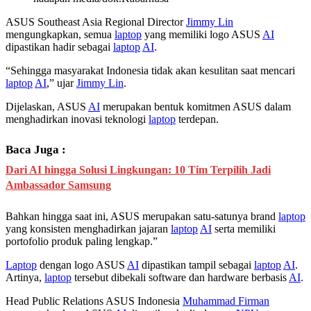
ASUS Southeast Asia Regional Director
Jimmy Lin
mengungkapkan, semua
laptop
yang memiliki logo ASUS
AI
dipastikan hadir sebagai
laptop
AI
.
“Sehingga masyarakat Indonesia tidak akan kesulitan saat mencari
laptop
AI
,” ujar
Jimmy Lin
.
Dijelaskan, ASUS
AI
merupakan bentuk komitmen ASUS dalam
menghadirkan inovasi teknologi
laptop
terdepan.
Baca Juga :
Dari AI hingga Solusi Lingkungan: 10 Tim Terpilih Jadi
Ambassador Samsung
Bahkan hingga saat ini, ASUS merupakan satu-satunya brand
laptop
yang konsisten menghadirkan jajaran
laptop
AI
serta memiliki
portofolio produk paling lengkap.”
Laptop
dengan logo ASUS
AI
dipastikan tampil sebagai
laptop
AI
.
Artinya,
laptop
tersebut dibekali software dan hardware berbasis
AI
.
Head Public Relations ASUS Indonesia
Muhammad Firman