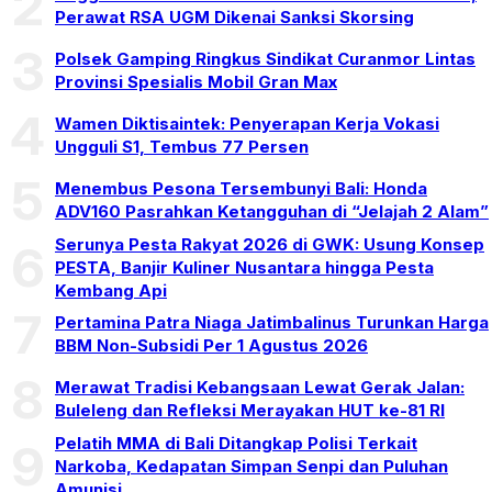
2
Perawat RSA UGM Dikenai Sanksi Skorsing
3
Polsek Gamping Ringkus Sindikat Curanmor Lintas
Provinsi Spesialis Mobil Gran Max
4
Wamen Diktisaintek: Penyerapan Kerja Vokasi
Ungguli S1, Tembus 77 Persen
5
Menembus Pesona Tersembunyi Bali: Honda
ADV160 Pasrahkan Ketangguhan di “Jelajah 2 Alam”
Serunya Pesta Rakyat 2026 di GWK: Usung Konsep
6
PESTA, Banjir Kuliner Nusantara hingga Pesta
Kembang Api
7
Pertamina Patra Niaga Jatimbalinus Turunkan Harga
BBM Non-Subsidi Per 1 Agustus 2026
8
Merawat Tradisi Kebangsaan Lewat Gerak Jalan:
Buleleng dan Refleksi Merayakan HUT ke-81 RI
Pelatih MMA di Bali Ditangkap Polisi Terkait
9
Narkoba, Kedapatan Simpan Senpi dan Puluhan
Amunisi