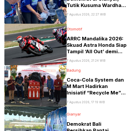
Tutik Kusuma Wardhani
Tekankan Pentingnya
7 Agustus 2026, 22:27 WIB
Kader Jadi Sahabat
Rakyat
Otomotif
​ARRC Mandalika 2026:
Skuad Astra Honda Siap
Tampil ‘All Out’ demi
Podium Utama!
7 Agustus 2026, 21:24 WIB
Badung
Coca-Cola System dan
M Mart Hadirkan
Inisiatif “Recycle Me”
Perluas Pengumpulan
7 Agustus 2026, 17:19 WIB
Kemasan di Bali
Gianyar
Demokrat Bali
Bersihkan Pantai