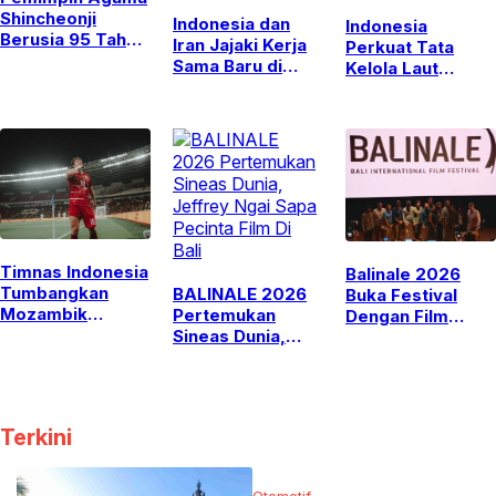
Shincheonji
Indonesia dan
Indonesia
Berusia 95 Tahun
Iran Jajaki Kerja
Perkuat Tata
Ditahan, Korea
Sama Baru di
Kelola Laut
Selatan Disorot
Sektor
Melalui Empat
Dunia
Ketenagakerjaan
Komitmen Baru
Timnas Indonesia
Balinale 2026
Tumbangkan
BALINALE 2026
Buka Festival
Mozambik
Pertemukan
Dengan Film
Dengan Skor 1-0
Sineas Dunia,
Euphoria, Ditutup
Jeffrey Ngai
Lewat The End
Sapa Pecinta Film
Di Bali
Terkini