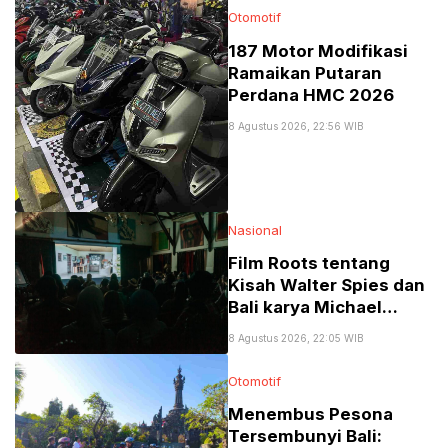
Otomotif
187 Motor Modifikasi
Ramaikan Putaran
Perdana HMC 2026
8 Agustus 2026, 22:56 WIB
Nasional
Film Roots tentang
Kisah Walter Spies dan
Bali karya Michael
Schindhelm di Jakarta
8 Agustus 2026, 22:05 WIB
Menuai Banyak Pujian
Otomotif
Menembus Pesona
Tersembunyi Bali: