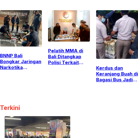
Teladani
Mahasiswa KKN-
Apresiasi Peran
Ketelusan Nabi
PPM
Strategis
dan Perkuat
Mahasiswa KKN
Silaturahim
UGM
Langsung di Era
Digital
Pelatih MMA di
BNNP Bali
Bali Ditangkap
Bongkar Jaringan
Polisi Terkait
Narkotika
Kerdus dan
Narkoba,
Kamboja,
Keranjang Buah di
Kedapatan
Gagalkan
Bagasi Bus Jadi
Simpan Senpi dan
Penyelundupan
Modus
Puluhan Amunisi
Lewat Knalpot
Penyelundupan
Bekas
284 Burung Ilegal
di Bali
Terkini