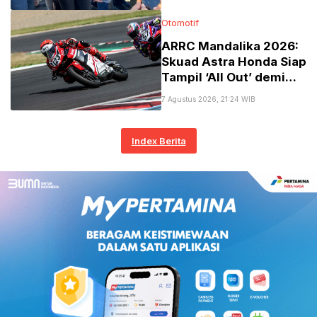
Rakyat
Otomotif
​ARRC Mandalika 2026:
Skuad Astra Honda Siap
Tampil ‘All Out’ demi
Podium Utama!
7 Agustus 2026, 21:24 WIB
Index Berita