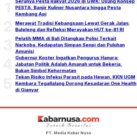
Serunya Pesta Rakyat 2026 di GWK: Usung Konsep
1
PESTA, Banjir Kuliner Nusantara hingga Pesta
Kembang Api
2
Merawat Tradisi Kebangsaan Lewat Gerak Jalan:
Buleleng dan Refleksi Merayakan HUT ke-81 RI
Pelatih MMA di Bali Ditangkap Polisi Terkait
3
Narkoba, Kedapatan Simpan Senpi dan Puluhan
Amunisi
Gubernur Koster Ingatkan Pengurus Hanura:
4
Jabatan Politik Adalah Amanah untuk Bekerja,
Bukan Simbol Kehormatan
Tekan Risiko Infeksi Parasit pada Hewan, KKN UGM
5
Kembara Tegallalang Dorong Kesadaran One Health
di Gianyar
PT. Media Kabar Nusa