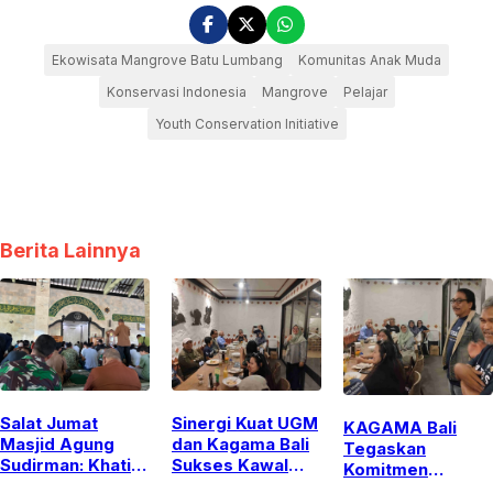
Ekowisata Mangrove Batu Lumbang
Komunitas Anak Muda
Konservasi Indonesia
Mangrove
Pelajar
Youth Conservation Initiative
Berita Lainnya
Salat Jumat
Sinergi Kuat UGM
KAGAMA Bali
Masjid Agung
dan Kagama Bali
Tegaskan
Sudirman: Khatib
Sukses Kawal
Komitmen
Ajak Jamaah
Penempatan
Pengabdian dan