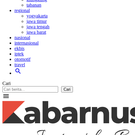
tabanan
regional
yogyakarta
jawa timur
jawa tengah
jawa barat
nasional
internasional
ekbis
iptek
otomotif
travel
search
Cari
Cari
menu