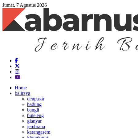
Jumat, 7 Agustus 2026
Home
baliraya
denpasar
badung
bangli
buleleng
gianyar
jembrana
karangasem
klungkung