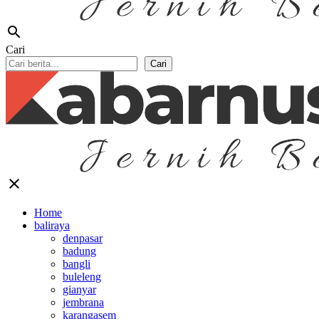
search
Cari
Cari
close
Home
baliraya
denpasar
badung
bangli
buleleng
gianyar
jembrana
karangasem