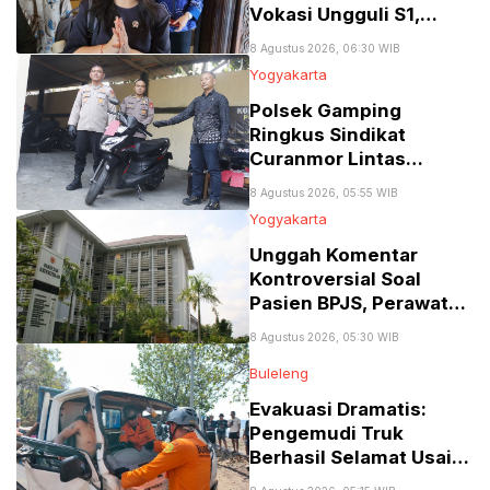
Vokasi Ungguli S1,
Tembus 77 Persen
8 Agustus 2026, 06:30 WIB
Yogyakarta
Polsek Gamping
Ringkus Sindikat
Curanmor Lintas
Provinsi Spesialis Mobil
8 Agustus 2026, 05:55 WIB
Gran Max
Yogyakarta
Unggah Komentar
Kontroversial Soal
Pasien BPJS, Perawat
RSA UGM Dikenai
8 Agustus 2026, 05:30 WIB
Sanksi Skorsing
Buleleng
Evakuasi Dramatis:
Pengemudi Truk
Berhasil Selamat Usai
Terjepit Kecelakaan