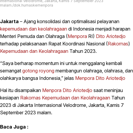
Internasional Velodrome, Jakarta, Kamis 7 September 2023
malam./dok.humaskemenpora
Jakarta
– Ajang konsolidasi dan optimalisasi pelayanan
kepemudaan dan keolahragaan
di Indonesia menjadi harapan
Menteri Pemuda dan Olahraga (
Menpora
RI)
Dito Ariotedjo
terhadap pelaksanaan Rapat Koordinasi Nasional (
Rakornas
)
Kepemudaan dan Keolahragaan
Tahun 2023.
“Saya berharap momentum ini untuk menggalang kembali
semangat
gotong royong
membangun olahraga, olahrasa, dan
olahkarya bangsa Indonesia,” jelas
Menpora
Dito Ariotedjo
Hal itu disampaikan
Menpora
Dito Ariotedjo
saat meninjau
kesiapan
Rakornas
Kepemudaan dan Keolahragaan
Tahun
2023 di Jakarta Internasional Velodrome, Jakarta, Kamis 7
September 2023 malam.
Baca Juga :