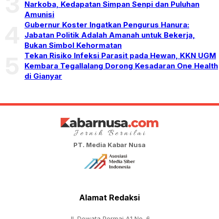
3
Narkoba, Kedapatan Simpan Senpi dan Puluhan
Amunisi
Gubernur Koster Ingatkan Pengurus Hanura:
4
Jabatan Politik Adalah Amanah untuk Bekerja,
Bukan Simbol Kehormatan
Tekan Risiko Infeksi Parasit pada Hewan, KKN UGM
5
Kembara Tegallalang Dorong Kesadaran One Health
di Gianyar
PT. Media Kabar Nusa
Alamat Redaksi
Jl. Dewata Permai A1 No. 6