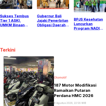
Banyak Pujian
Sukses Tembus
Gubernur Bali
BPJS Kesehatan
Tier 1 ASKI,
Jajaki Penerbitan
Luncurkan
UMKM Binaan
Obligasi Daerah
Program NADI
Yayasan Astra
dan Pembiayaan
JKN, Solusi
Buktikan Kualitas
Kreatif Lewat
Menabung Iuran
di GIIAS 2026
Pertemuan
bagi Pekerja
dengan Pramono
Informal
Anung
Terkini
Otomotif
187 Motor Modifikasi
Ramaikan Putaran
Perdana HMC 2026
8 Agustus 2026, 22:56 WIB