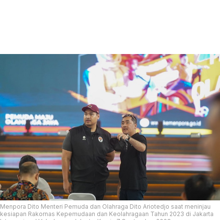
Menpora Dito Menteri Pemuda dan Olahraga Dito Ariotedjo saat meninjau
kesiapan Rakornas Kepemudaan dan Keolahragaan Tahun 2023 di Jakarta