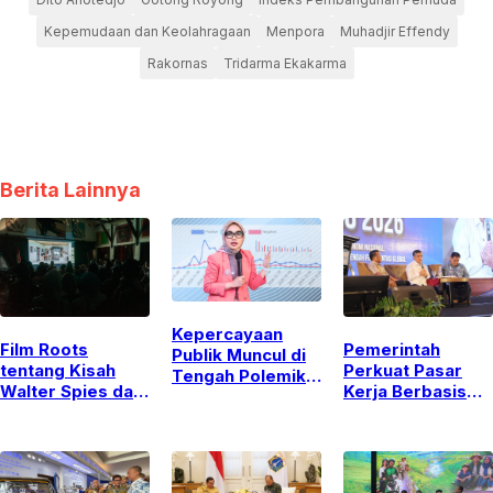
Kepemudaan dan Keolahragaan
Menpora
Muhadjir Effendy
Rakornas
Tridarma Ekakarma
Berita Lainnya
Kepercayaan
Film Roots
Pemerintah
Publik Muncul di
tentang Kisah
Perkuat Pasar
Tengah Polemik
Walter Spies dan
Kerja Berbasis
MBG, DIR Sebut
Bali karya
Keterampilan
Jadi Modal Awal
Michael
Guna Atasi
Kepala BGN Baru
Schindhelm di
Kesenjangan
Jakarta Menuai
Industri