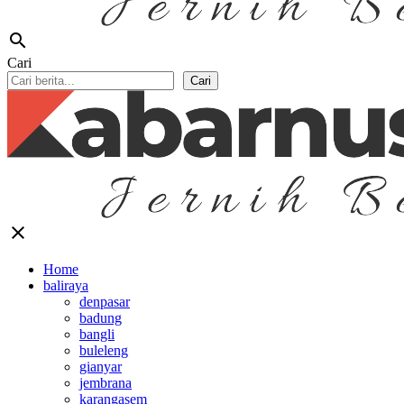
search
Cari
Cari
close
Home
baliraya
denpasar
badung
bangli
buleleng
gianyar
jembrana
karangasem