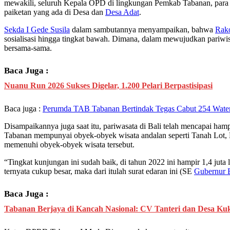
mewakili, seluruh Kepala OPD di lingkungan Pemkab Tabanan, para 
paiketan yang ada di Desa dan
Desa Adat
.
Sekda I Gede Susila
dalam sambutannya menyampaikan, bahwa
Rak
sosialisasi hingga tingkat bawah. Dimana, dalam mewujudkan pariwisa
bersama-sama.
Baca Juga :
Nuanu Run 2026 Sukses Digelar, 1.200 Pelari Berpastisipasi
Baca juga :
Perumda TAB Tabanan Bertindak Tegas Cabut 254 Wate
Disampaikannya juga saat itu, pariwasata di Bali telah mencapai ha
Tabanan mempunyai obyek-obyek wisata andalan seperti Tanah Lot, B
memenuhi obyek-obyek wisata tersebut.
“Tingkat kunjungan ini sudah baik, di tahun 2022 ini hampir 1,4 juta 
ternyata cukup besar, maka dari itulah surat edaran ini (SE
Gubernur B
Baca Juga :
Tabanan Berjaya di Kancah Nasional: CV Tanteri dan Desa Ku