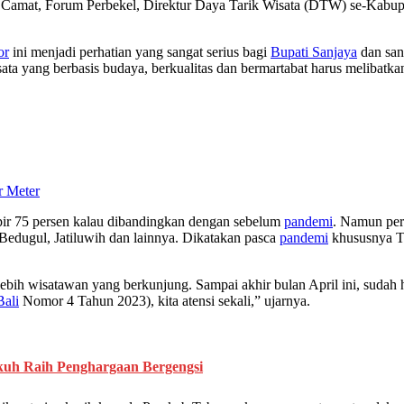
Camat, Forum Perbekel, Direktur Daya Tarik Wisata (DTW) se-Kabupa
or
ini menjadi perhatian yang sangat serius bagi
Bupati Sanjaya
dan san
ta yang berbasis budaya, berkualitas dan bermartabat harus melibatkan
r Meter
mpir 75 persen kalau dibandingkan dengan sebelum
pandemi
. Namun per
edugul, Jatiluwih dan lainnya. Dikatakan pasca
pandemi
khususnya T
lebih wisatawan yang berkunjung. Sampai akhir bulan April ini, sudah h
ali
Nomor 4 Tahun 2023), kita atensi sekali,” ujarnya.
kuh Raih Penghargaan Bergengsi