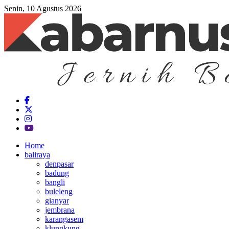
Senin, 10 Agustus 2026
Home
baliraya
denpasar
badung
bangli
buleleng
gianyar
jembrana
karangasem
klungkung