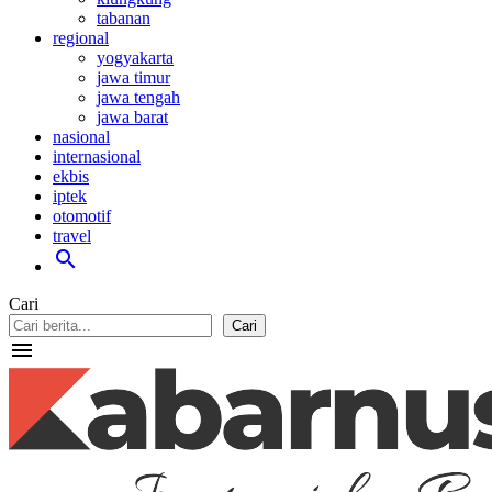
tabanan
regional
yogyakarta
jawa timur
jawa tengah
jawa barat
nasional
internasional
ekbis
iptek
otomotif
travel
search
Cari
Cari
menu