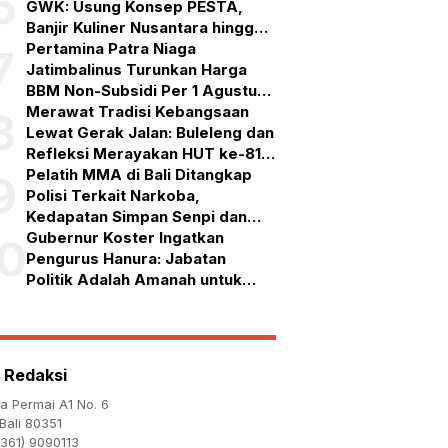
6
GWK: Usung Konsep PESTA,
Banjir Kuliner Nusantara hingga
Pesta Kembang Api
Pertamina Patra Niaga
7
Jatimbalinus Turunkan Harga
BBM Non-Subsidi Per 1 Agustus
2026
Merawat Tradisi Kebangsaan
8
Lewat Gerak Jalan: Buleleng dan
Refleksi Merayakan HUT ke-81
RI
Pelatih MMA di Bali Ditangkap
9
Polisi Terkait Narkoba,
Kedapatan Simpan Senpi dan
Puluhan Amunisi
Gubernur Koster Ingatkan
10
Pengurus Hanura: Jabatan
Politik Adalah Amanah untuk
Bekerja, Bukan Simbol
Kehormatan
 Redaksi
ta Permai A1 No. 6
Bali 80351
361) 9090113