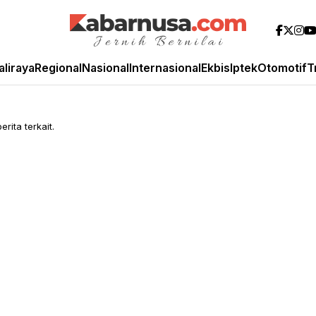
aliraya
Regional
Nasional
Internasional
Ekbis
Iptek
Otomotif
T
rita terkait.