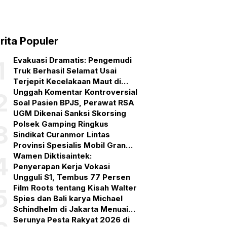
ung
rita Populer
ndeng
menag
Evakuasi Dramatis: Pengemudi
1
npasar,
Truk Berhasil Selamat Usai
Terjepit Kecelakaan Maut di
P
Gerokgak, Buleleng
Unggah Komentar Kontroversial
2
robokan
,
1
Soal Pasien BPJS, Perawat RSA
kukan
UGM Dikenai Sanksi Skorsing
mbinaan
Polsek Gamping Ringkus
3
ama
Sindikat Curanmor Lintas
lam
Provinsi Spesialis Mobil Gran
gi
Max
Wamen Diktisaintek:
4
pi
Penyerapan Kerja Vokasi
rempuan
Ungguli S1, Tembus 77 Persen
Film Roots tentang Kisah Walter
5
Spies dan Bali karya Michael
Schindhelm di Jakarta Menuai
Banyak Pujian
Serunya Pesta Rakyat 2026 di