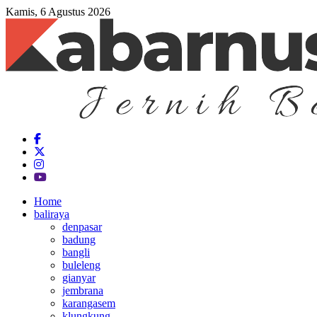
Kamis, 6 Agustus 2026
Home
baliraya
denpasar
badung
bangli
buleleng
gianyar
jembrana
karangasem
klungkung