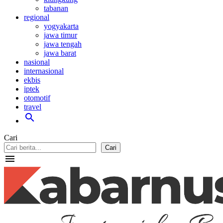
tabanan
regional
yogyakarta
jawa timur
jawa tengah
jawa barat
nasional
internasional
ekbis
iptek
otomotif
travel
search
Cari
Cari
menu