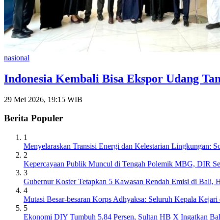
nasional
Indonesia Kembali Bisa Ekspor Udang Ta
29 Mei 2026, 19:15 WIB
Berita Populer
1
Menyelaraskan Transisi Energi dan Kelestarian Lingkungan: 
2
Kepercayaan Publik Muncul di Tengah Polemik MBG, DIR S
3
Gubernur Koster Tetapkan 5 Kawasan Rendah Emisi di Bali, 
4
Mutasi Besar-besaran Korps Adhyaksa: Seluruh Kepala Kejari
5
Ekonomi DIY Tumbuh 5,84 Persen, Sultan HB X Ingatkan Ba