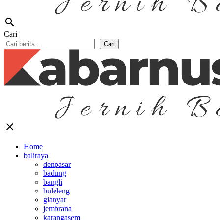
search
Cari
Cari
close
Home
baliraya
denpasar
badung
bangli
buleleng
gianyar
jembrana
karangasem