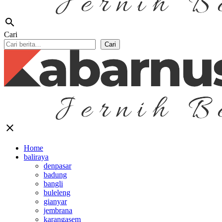
search
Cari
Cari
close
Home
baliraya
denpasar
badung
bangli
buleleng
gianyar
jembrana
karangasem