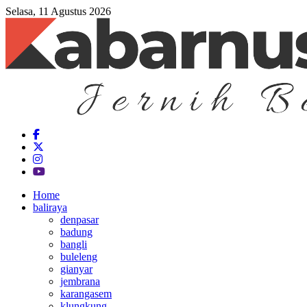
Selasa, 11 Agustus 2026
Home
baliraya
denpasar
badung
bangli
buleleng
gianyar
jembrana
karangasem
klungkung