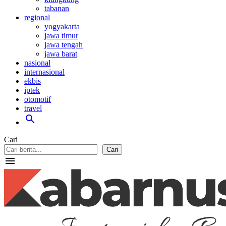
tabanan
regional
yogyakarta
jawa timur
jawa tengah
jawa barat
nasional
internasional
ekbis
iptek
otomotif
travel
search
Cari
Cari
menu