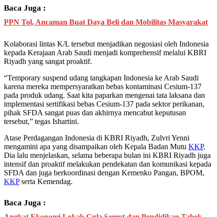
Baca Juga :
PPN Tol, Ancaman Buat Daya Beli dan Mobilitas Masyarakat
Kolaborasi lintas K/L tersebut menjadikan negosiasi oleh Indonesia
kepada Kerajaan Arab Saudi menjadi komprehensif melalui KBRI
Riyadh yang sangat proaktif.
“Temporary suspend udang tangkapan Indonesia ke Arab Saudi
karena mereka mempersyaratkan bebas kontaminasi Cesium-137
pada produk udang. Saat kita paparkan mengenai tata laksana dan
implementasi sertifikasi bebas Cesium-137 pada sektor perikanan,
pihak SFDA sangat puas dan akhirnya mencabut keputusan
tersebut,” tegas Ishartini.
Atase Perdagangan Indonesia di KBRI Riyadh, Zulvri Yenni
mengamini apa yang disampaikan oleh Kepala Badan Mutu
KKP
.
Dia lalu menjelaskan, selama beberapa bulan ini KBRI Riyadh juga
intensif dan proaktif melakukan pendekatan dan komunikasi kepada
SFDA dan juga berkoordinasi dengan Kemenko Pangan, BPOM,
KKP
serta Kemendag.
Baca Juga :
Angkat Ekonomi Lokal: Gula Semut dan Pendidikan Tabek