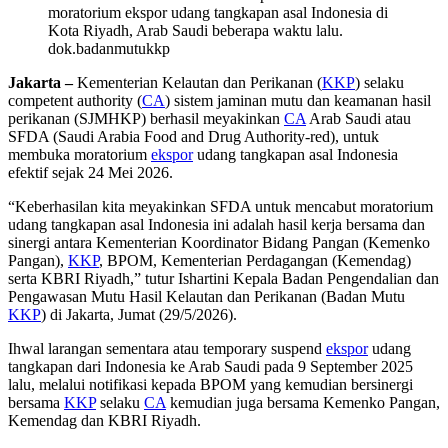
moratorium ekspor udang tangkapan asal Indonesia di
Kota Riyadh, Arab Saudi beberapa waktu lalu.
dok.badanmutukkp
Jakarta –
Kementerian Kelautan dan Perikanan (
KKP
) selaku
competent authority (
CA
) sistem jaminan mutu dan keamanan hasil
perikanan (SJMHKP) berhasil meyakinkan
CA
Arab Saudi atau
SFDA (Saudi Arabia Food and Drug Authority-red), untuk
membuka moratorium
ekspor
udang tangkapan asal Indonesia
efektif sejak 24 Mei 2026.
“Keberhasilan kita meyakinkan SFDA untuk mencabut moratorium
udang tangkapan asal Indonesia ini adalah hasil kerja bersama dan
sinergi antara Kementerian Koordinator Bidang Pangan (Kemenko
Pangan),
KKP
, BPOM, Kementerian Perdagangan (Kemendag)
serta KBRI Riyadh,” tutur Ishartini Kepala Badan Pengendalian dan
Pengawasan Mutu Hasil Kelautan dan Perikanan (Badan Mutu
KKP
) di Jakarta, Jumat (29/5/2026).
Ihwal larangan sementara atau temporary suspend
ekspor
udang
tangkapan dari Indonesia ke Arab Saudi pada 9 September 2025
lalu, melalui notifikasi kepada BPOM yang kemudian bersinergi
bersama
KKP
selaku
CA
kemudian juga bersama Kemenko Pangan,
Kemendag dan KBRI Riyadh.