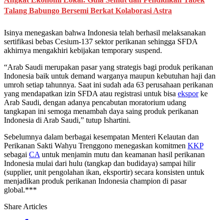
Talang Babungo Bersemi Berkat Kolaborasi Astra
Isinya menegaskan bahwa Indonesia telah berhasil melaksanakan
sertifikasi bebas Cesium-137 sektor perikanan sehingga SFDA
akhirnya mengakhiri kebijakan temporary suspend.
“Arab Saudi merupakan pasar yang strategis bagi produk perikanan
Indonesia baik untuk demand warganya maupun kebutuhan haji dan
umroh setiap tahunnya. Saat ini sudah ada 63 perusahaan perikanan
yang mendapatkan izin SFDA atau registrasi untuk bisa
ekspor
ke
Arab Saudi, dengan adanya pencabutan moratorium udang
tangkapan ini semoga menambah daya saing produk perikanan
Indonesia di Arab Saudi,” tutup Ishartini.
Sebelumnya dalam berbagai kesempatan Menteri Kelautan dan
Perikanan Sakti Wahyu Trenggono menegaskan komitmen
KKP
sebagai
CA
untuk menjamin mutu dan keamanan hasil perikanan
Indonesia mulai dari hulu (tangkap dan budidaya) sampai hilir
(supplier, unit pengolahan ikan, eksportir) secara konsisten untuk
menjadikan produk perikanan Indonesia champion di pasar
global.***
Share Articles