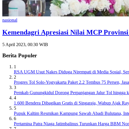
nasional
Kemendagri Apresiasi Nilai MCP Provinsi
5 April 2023, 00:30 WIB
Berita Populer
1
RSA UGM Usut Nakes Diduga Nirempati di Media Sosial, Ser
2
Progres Tol Solo-Yogyakarta Paket 2.2 Tembus 75 Persen, J
3
Pemkab Gunungkidul Dorong Perpanjangan Jalur Tol hingga 
4
1.600 Bendera Dibagikan Gratis di Singaraja, Wabup Ajak R
5
Pupuk Kaltim Resmikan Kampung Sawah Abadi Bulutana, Int
6
Pertamina Patra Niaga Jatimbalinus Turunkan Harga BBM Non
7