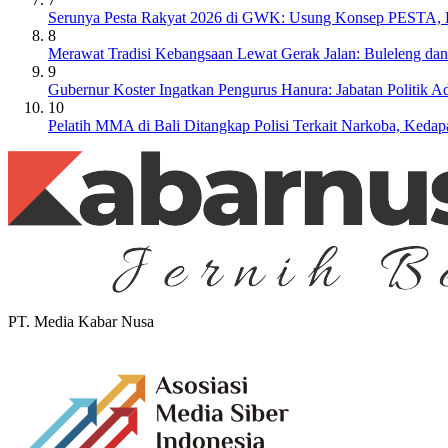
Serunya Pesta Rakyat 2026 di GWK: Usung Konsep PESTA, Ba
8
Merawat Tradisi Kebangsaan Lewat Gerak Jalan: Buleleng da
9
Gubernur Koster Ingatkan Pengurus Hanura: Jabatan Politik
10
Pelatih MMA di Bali Ditangkap Polisi Terkait Narkoba, Keda
PT. Media Kabar Nusa