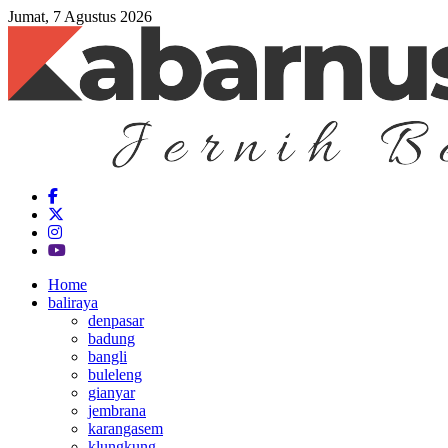
Jumat, 7 Agustus 2026
Home
baliraya
denpasar
badung
bangli
buleleng
gianyar
jembrana
karangasem
klungkung