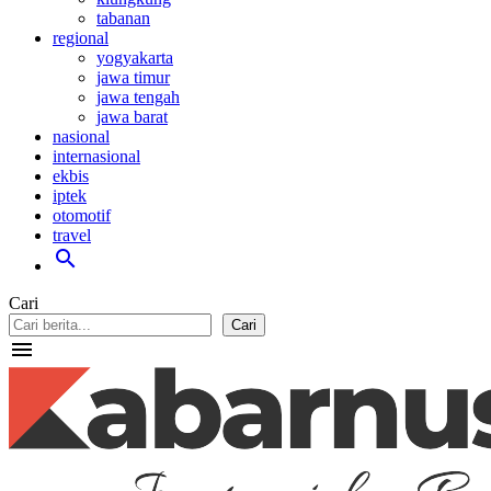
tabanan
regional
yogyakarta
jawa timur
jawa tengah
jawa barat
nasional
internasional
ekbis
iptek
otomotif
travel
search
Cari
Cari
menu