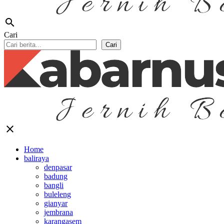
search
Cari
Cari
close
Home
baliraya
denpasar
badung
bangli
buleleng
gianyar
jembrana
karangasem