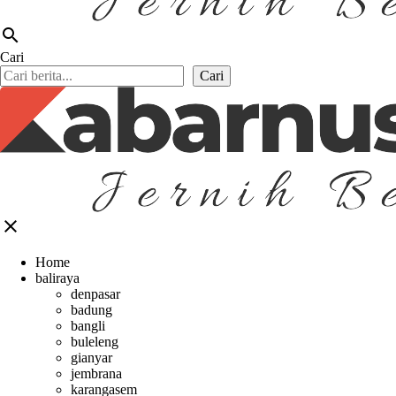
search
Cari
Cari
close
Home
baliraya
denpasar
badung
bangli
buleleng
gianyar
jembrana
karangasem