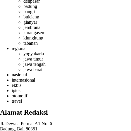
denpasar
badung
bangli
buleleng
gianyar
jembrana
karangasem
klungkung
tabanan
regional
yogyakarta
jawa timur
jawa tengah
jawa barat
nasional
internasional
ekbis
iptek
otomotif
travel
Alamat Redaksi
Jl. Dewata Permai A1 No. 6
Badung, Bali 80351