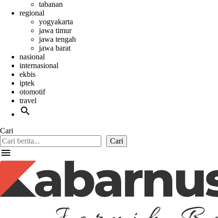
tabanan
regional
yogyakarta
jawa timur
jawa tengah
jawa barat
nasional
internasional
ekbis
iptek
otomotif
travel
search
Cari
Cari
menu