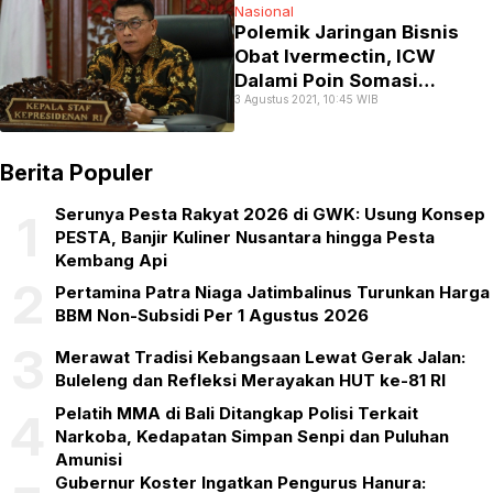
Nasional
Polemik Jaringan Bisnis
Obat Ivermectin, ICW
Dalami Poin Somasi
3 Agustus 2021, 10:45 WIB
Moeldoko
Berita Populer
Serunya Pesta Rakyat 2026 di GWK: Usung Konsep
1
PESTA, Banjir Kuliner Nusantara hingga Pesta
Kembang Api
2
Pertamina Patra Niaga Jatimbalinus Turunkan Harga
BBM Non-Subsidi Per 1 Agustus 2026
3
Merawat Tradisi Kebangsaan Lewat Gerak Jalan:
Buleleng dan Refleksi Merayakan HUT ke-81 RI
Pelatih MMA di Bali Ditangkap Polisi Terkait
4
Narkoba, Kedapatan Simpan Senpi dan Puluhan
Amunisi
Gubernur Koster Ingatkan Pengurus Hanura: