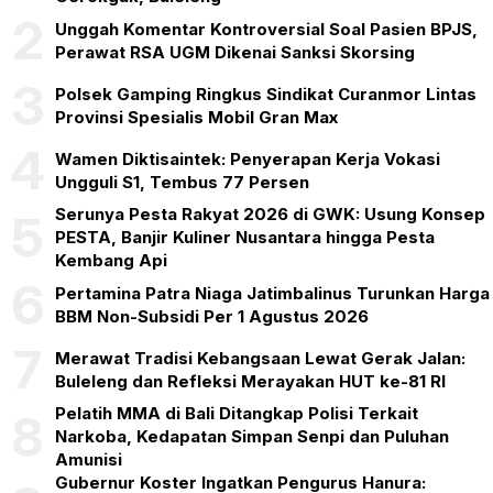
2
Unggah Komentar Kontroversial Soal Pasien BPJS,
Perawat RSA UGM Dikenai Sanksi Skorsing
3
Polsek Gamping Ringkus Sindikat Curanmor Lintas
Provinsi Spesialis Mobil Gran Max
4
Wamen Diktisaintek: Penyerapan Kerja Vokasi
Ungguli S1, Tembus 77 Persen
Serunya Pesta Rakyat 2026 di GWK: Usung Konsep
5
PESTA, Banjir Kuliner Nusantara hingga Pesta
Kembang Api
6
Pertamina Patra Niaga Jatimbalinus Turunkan Harga
BBM Non-Subsidi Per 1 Agustus 2026
7
Merawat Tradisi Kebangsaan Lewat Gerak Jalan:
Buleleng dan Refleksi Merayakan HUT ke-81 RI
Pelatih MMA di Bali Ditangkap Polisi Terkait
8
Narkoba, Kedapatan Simpan Senpi dan Puluhan
Amunisi
Gubernur Koster Ingatkan Pengurus Hanura: