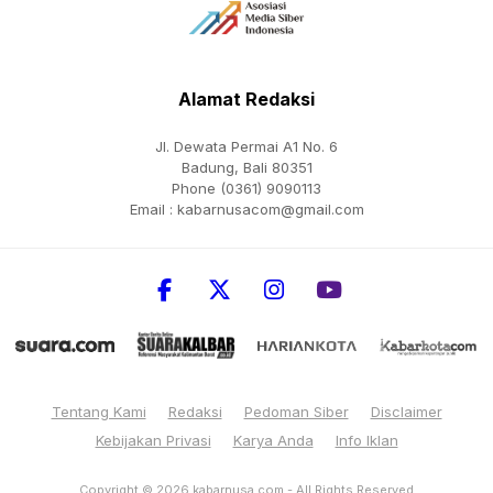
Alamat Redaksi
Jl. Dewata Permai A1 No. 6
Badung, Bali 80351
Phone (0361) 9090113
Email :
kabarnusacom@gmail.com
Tentang Kami
Redaksi
Pedoman Siber
Disclaimer
Kebijakan Privasi
Karya Anda
Info Iklan
Copyright © 2026
kabarnusa.com
- All Rights Reserved