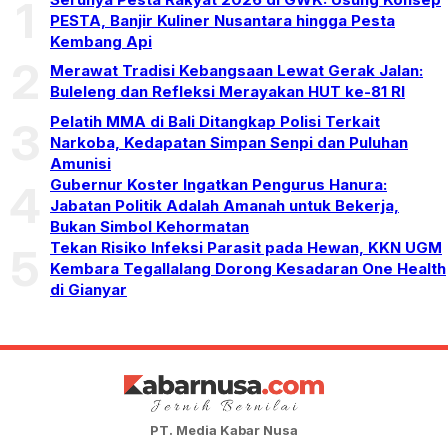
1
PESTA, Banjir Kuliner Nusantara hingga Pesta
Kembang Api
2
Merawat Tradisi Kebangsaan Lewat Gerak Jalan:
Buleleng dan Refleksi Merayakan HUT ke-81 RI
Pelatih MMA di Bali Ditangkap Polisi Terkait
3
Narkoba, Kedapatan Simpan Senpi dan Puluhan
Amunisi
Gubernur Koster Ingatkan Pengurus Hanura:
4
Jabatan Politik Adalah Amanah untuk Bekerja,
Bukan Simbol Kehormatan
Tekan Risiko Infeksi Parasit pada Hewan, KKN UGM
5
Kembara Tegallalang Dorong Kesadaran One Health
di Gianyar
PT. Media Kabar Nusa