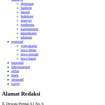
denpasar
badung
bangli
buleleng
gianyar
jembrana
karangasem
klungkung
tabanan
regional
yogyakarta
jawa timur
jawa tengah
jawa barat
nasional
internasional
ekbis
iptek
otomotif
travel
Alamat Redaksi
Jl. Dewata Permai A1 No. 6