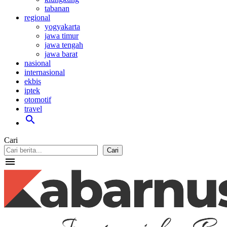
tabanan
regional
yogyakarta
jawa timur
jawa tengah
jawa barat
nasional
internasional
ekbis
iptek
otomotif
travel
search
Cari
Cari
menu