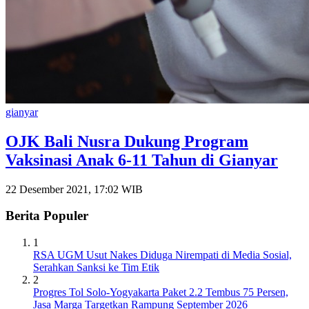
gianyar
OJK Bali Nusra Dukung Program
Vaksinasi Anak 6-11 Tahun di Gianyar
22 Desember 2021, 17:02 WIB
Berita Populer
1
RSA UGM Usut Nakes Diduga Nirempati di Media Sosial,
Serahkan Sanksi ke Tim Etik
2
Progres Tol Solo-Yogyakarta Paket 2.2 Tembus 75 Persen,
Jasa Marga Targetkan Rampung September 2026