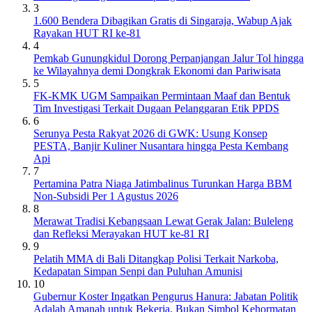
3
1.600 Bendera Dibagikan Gratis di Singaraja, Wabup Ajak
Rayakan HUT RI ke-81
4
Pemkab Gunungkidul Dorong Perpanjangan Jalur Tol hingga
ke Wilayahnya demi Dongkrak Ekonomi dan Pariwisata
5
FK-KMK UGM Sampaikan Permintaan Maaf dan Bentuk
Tim Investigasi Terkait Dugaan Pelanggaran Etik PPDS
6
Serunya Pesta Rakyat 2026 di GWK: Usung Konsep
PESTA, Banjir Kuliner Nusantara hingga Pesta Kembang
Api
7
Pertamina Patra Niaga Jatimbalinus Turunkan Harga BBM
Non-Subsidi Per 1 Agustus 2026
8
Merawat Tradisi Kebangsaan Lewat Gerak Jalan: Buleleng
dan Refleksi Merayakan HUT ke-81 RI
9
Pelatih MMA di Bali Ditangkap Polisi Terkait Narkoba,
Kedapatan Simpan Senpi dan Puluhan Amunisi
10
Gubernur Koster Ingatkan Pengurus Hanura: Jabatan Politik
Adalah Amanah untuk Bekerja, Bukan Simbol Kehormatan