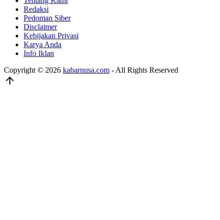
Tentang Kami
Redaksi
Pedoman Siber
Disclaimer
Kebijakan Privasi
Karya Anda
Info Iklan
Copyright © 2026
kabarnusa.com
- All Rights Reserved
arrow_upward