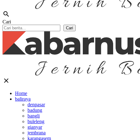
search
Cari
Cari
close
Home
baliraya
denpasar
badung
bangli
buleleng
gianyar
jembrana
karangasem