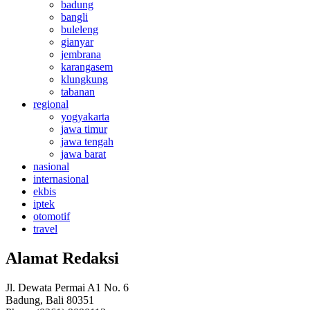
badung
bangli
buleleng
gianyar
jembrana
karangasem
klungkung
tabanan
regional
yogyakarta
jawa timur
jawa tengah
jawa barat
nasional
internasional
ekbis
iptek
otomotif
travel
Alamat Redaksi
Jl. Dewata Permai A1 No. 6
Badung, Bali 80351