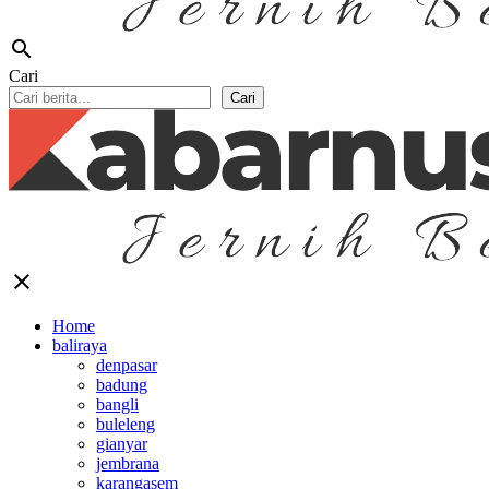
search
Cari
Cari
close
Home
baliraya
denpasar
badung
bangli
buleleng
gianyar
jembrana
karangasem