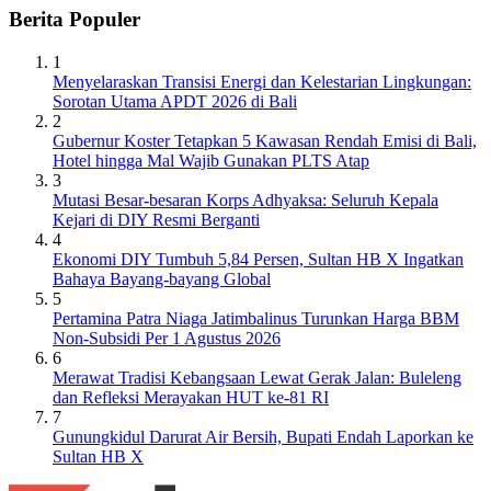
Berita Populer
1
Menyelaraskan Transisi Energi dan Kelestarian Lingkungan:
Sorotan Utama APDT 2026 di Bali
2
Gubernur Koster Tetapkan 5 Kawasan Rendah Emisi di Bali,
Hotel hingga Mal Wajib Gunakan PLTS Atap
3
Mutasi Besar-besaran Korps Adhyaksa: Seluruh Kepala
Kejari di DIY Resmi Berganti
4
Ekonomi DIY Tumbuh 5,84 Persen, Sultan HB X Ingatkan
Bahaya Bayang-bayang Global
5
Pertamina Patra Niaga Jatimbalinus Turunkan Harga BBM
Non-Subsidi Per 1 Agustus 2026
6
Merawat Tradisi Kebangsaan Lewat Gerak Jalan: Buleleng
dan Refleksi Merayakan HUT ke-81 RI
7
Gunungkidul Darurat Air Bersih, Bupati Endah Laporkan ke
Sultan HB X