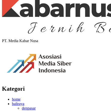
PT. Media Kabar Nusa
Kategori
home
baliraya
denpasar