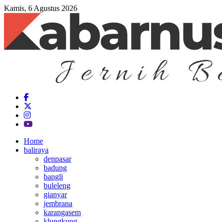
Kamis, 6 Agustus 2026
Home
baliraya
denpasar
badung
bangli
buleleng
gianyar
jembrana
karangasem
klungkung