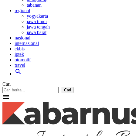
tabanan
regional
yogyakarta
jawa timur
jawa tengah
jawa barat
nasional
internasional
ekbis
iptek
otomotif
travel
search
Cari
Cari
menu