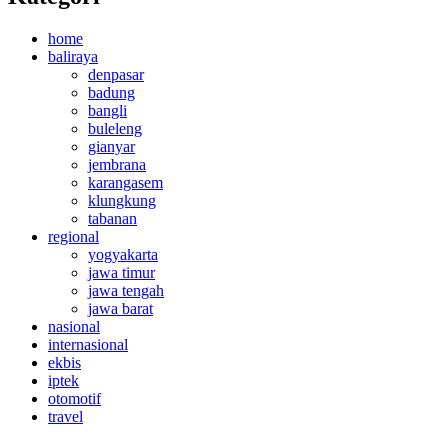
home
baliraya
denpasar
badung
bangli
buleleng
gianyar
jembrana
karangasem
klungkung
tabanan
regional
yogyakarta
jawa timur
jawa tengah
jawa barat
nasional
internasional
ekbis
iptek
otomotif
travel