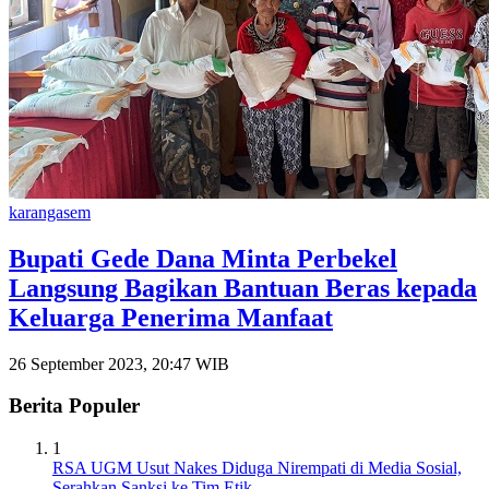
karangasem
Bupati Gede Dana Minta Perbekel
Langsung Bagikan Bantuan Beras kepada
Keluarga Penerima Manfaat
26 September 2023, 20:47 WIB
Berita Populer
1
RSA UGM Usut Nakes Diduga Nirempati di Media Sosial,
Serahkan Sanksi ke Tim Etik