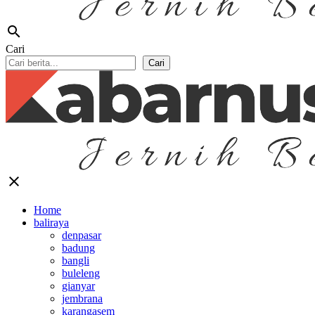
search
Cari
Cari
close
Home
baliraya
denpasar
badung
bangli
buleleng
gianyar
jembrana
karangasem