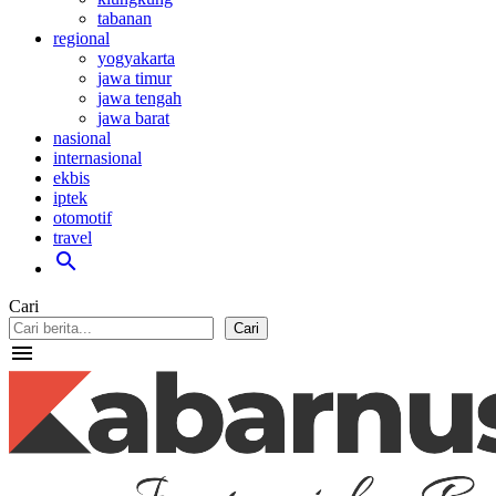
tabanan
regional
yogyakarta
jawa timur
jawa tengah
jawa barat
nasional
internasional
ekbis
iptek
otomotif
travel
search
Cari
Cari
menu