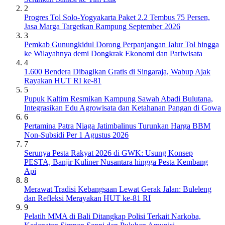
2
Progres Tol Solo-Yogyakarta Paket 2.2 Tembus 75 Persen,
Jasa Marga Targetkan Rampung September 2026
3
Pemkab Gunungkidul Dorong Perpanjangan Jalur Tol hingga
ke Wilayahnya demi Dongkrak Ekonomi dan Pariwisata
4
1.600 Bendera Dibagikan Gratis di Singaraja, Wabup Ajak
Rayakan HUT RI ke-81
5
Pupuk Kaltim Resmikan Kampung Sawah Abadi Bulutana,
Integrasikan Edu Agrowisata dan Ketahanan Pangan di Gowa
6
Pertamina Patra Niaga Jatimbalinus Turunkan Harga BBM
Non-Subsidi Per 1 Agustus 2026
7
Serunya Pesta Rakyat 2026 di GWK: Usung Konsep
PESTA, Banjir Kuliner Nusantara hingga Pesta Kembang
Api
8
Merawat Tradisi Kebangsaan Lewat Gerak Jalan: Buleleng
dan Refleksi Merayakan HUT ke-81 RI
9
Pelatih MMA di Bali Ditangkap Polisi Terkait Narkoba,