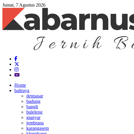
Jumat, 7 Agustus 2026
Home
baliraya
denpasar
badung
bangli
buleleng
gianyar
jembrana
karangasem
klungkung