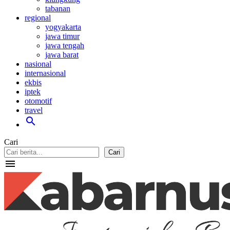
tabanan
regional
yogyakarta
jawa timur
jawa tengah
jawa barat
nasional
internasional
ekbis
iptek
otomotif
travel
search
Cari
Cari
menu