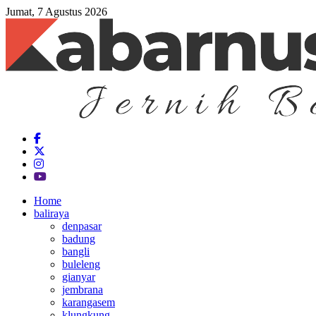
Jumat, 7 Agustus 2026
Home
baliraya
denpasar
badung
bangli
buleleng
gianyar
jembrana
karangasem
klungkung