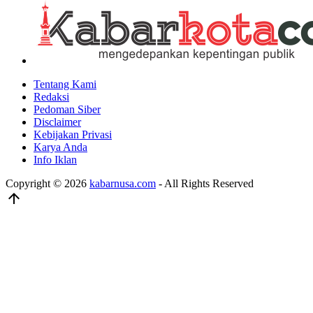
Tentang Kami
Redaksi
Pedoman Siber
Disclaimer
Kebijakan Privasi
Karya Anda
Info Iklan
Copyright © 2026
kabarnusa.com
- All Rights Reserved
arrow_upward