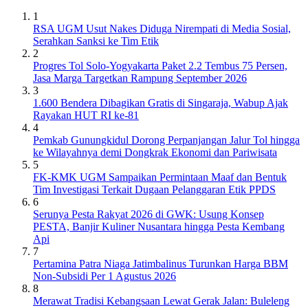
1
RSA UGM Usut Nakes Diduga Nirempati di Media Sosial,
Serahkan Sanksi ke Tim Etik
2
Progres Tol Solo-Yogyakarta Paket 2.2 Tembus 75 Persen,
Jasa Marga Targetkan Rampung September 2026
3
1.600 Bendera Dibagikan Gratis di Singaraja, Wabup Ajak
Rayakan HUT RI ke-81
4
Pemkab Gunungkidul Dorong Perpanjangan Jalur Tol hingga
ke Wilayahnya demi Dongkrak Ekonomi dan Pariwisata
5
FK-KMK UGM Sampaikan Permintaan Maaf dan Bentuk
Tim Investigasi Terkait Dugaan Pelanggaran Etik PPDS
6
Serunya Pesta Rakyat 2026 di GWK: Usung Konsep
PESTA, Banjir Kuliner Nusantara hingga Pesta Kembang
Api
7
Pertamina Patra Niaga Jatimbalinus Turunkan Harga BBM
Non-Subsidi Per 1 Agustus 2026
8
Merawat Tradisi Kebangsaan Lewat Gerak Jalan: Buleleng