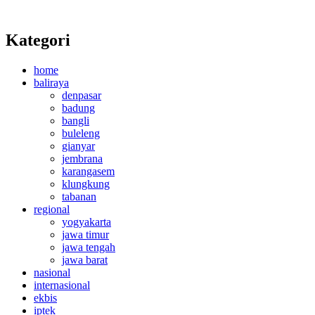
Kategori
home
baliraya
denpasar
badung
bangli
buleleng
gianyar
jembrana
karangasem
klungkung
tabanan
regional
yogyakarta
jawa timur
jawa tengah
jawa barat
nasional
internasional
ekbis
iptek