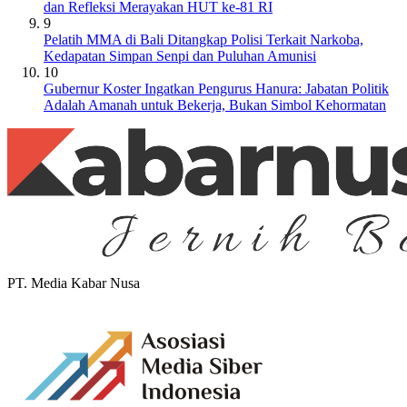
dan Refleksi Merayakan HUT ke-81 RI
9
Pelatih MMA di Bali Ditangkap Polisi Terkait Narkoba,
Kedapatan Simpan Senpi dan Puluhan Amunisi
10
Gubernur Koster Ingatkan Pengurus Hanura: Jabatan Politik
Adalah Amanah untuk Bekerja, Bukan Simbol Kehormatan
PT. Media Kabar Nusa