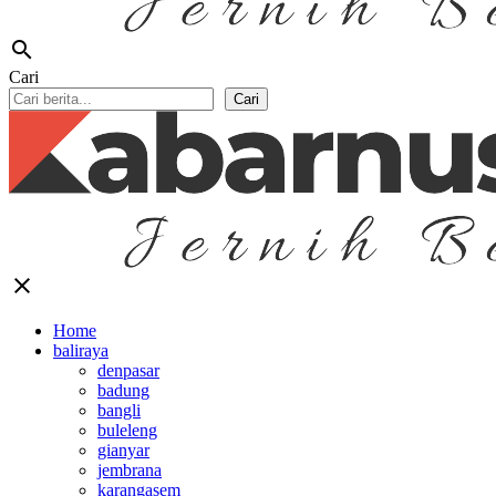
search
Cari
Cari
close
Home
baliraya
denpasar
badung
bangli
buleleng
gianyar
jembrana
karangasem