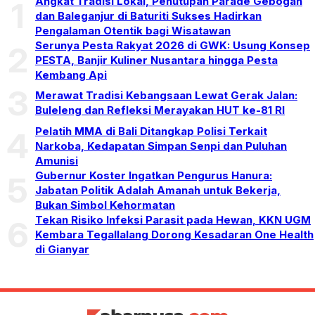
Angkat Tradisi Lokal, Penutupan Parade Gebogan
1
dan Baleganjur di Baturiti Sukses Hadirkan
Pengalaman Otentik bagi Wisatawan
Serunya Pesta Rakyat 2026 di GWK: Usung Konsep
2
PESTA, Banjir Kuliner Nusantara hingga Pesta
Kembang Api
3
Merawat Tradisi Kebangsaan Lewat Gerak Jalan:
Buleleng dan Refleksi Merayakan HUT ke-81 RI
Pelatih MMA di Bali Ditangkap Polisi Terkait
4
Narkoba, Kedapatan Simpan Senpi dan Puluhan
Amunisi
Gubernur Koster Ingatkan Pengurus Hanura:
5
Jabatan Politik Adalah Amanah untuk Bekerja,
Bukan Simbol Kehormatan
Tekan Risiko Infeksi Parasit pada Hewan, KKN UGM
6
Kembara Tegallalang Dorong Kesadaran One Health
di Gianyar