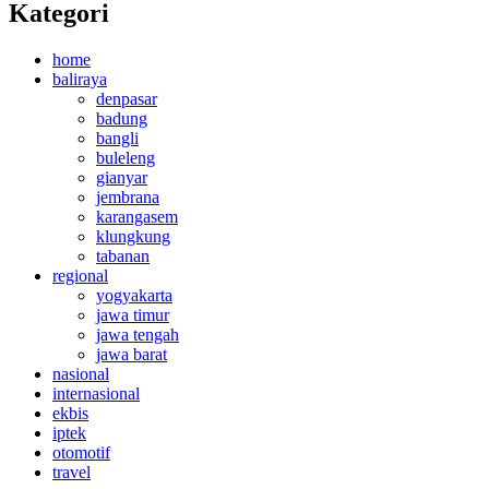
Kategori
home
baliraya
denpasar
badung
bangli
buleleng
gianyar
jembrana
karangasem
klungkung
tabanan
regional
yogyakarta
jawa timur
jawa tengah
jawa barat
nasional
internasional
ekbis
iptek
otomotif
travel