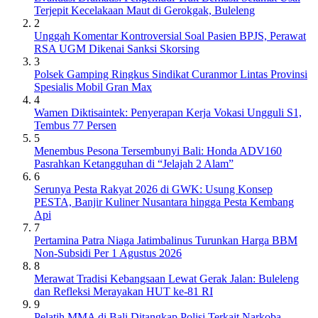
Terjepit Kecelakaan Maut di Gerokgak, Buleleng
2
Unggah Komentar Kontroversial Soal Pasien BPJS, Perawat
RSA UGM Dikenai Sanksi Skorsing
3
Polsek Gamping Ringkus Sindikat Curanmor Lintas Provinsi
Spesialis Mobil Gran Max
4
Wamen Diktisaintek: Penyerapan Kerja Vokasi Ungguli S1,
Tembus 77 Persen
5
Menembus Pesona Tersembunyi Bali: Honda ADV160
Pasrahkan Ketangguhan di “Jelajah 2 Alam”
6
Serunya Pesta Rakyat 2026 di GWK: Usung Konsep
PESTA, Banjir Kuliner Nusantara hingga Pesta Kembang
Api
7
Pertamina Patra Niaga Jatimbalinus Turunkan Harga BBM
Non-Subsidi Per 1 Agustus 2026
8
Merawat Tradisi Kebangsaan Lewat Gerak Jalan: Buleleng
dan Refleksi Merayakan HUT ke-81 RI
9
Pelatih MMA di Bali Ditangkap Polisi Terkait Narkoba,