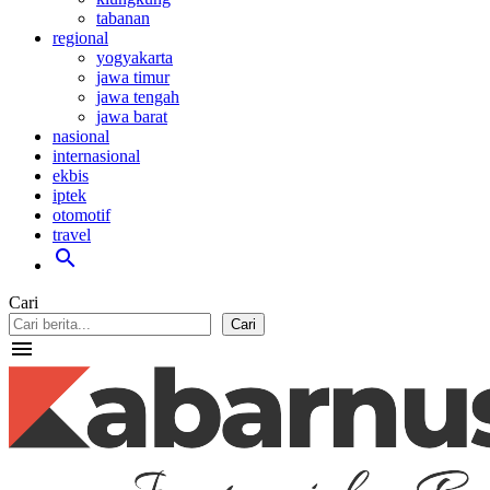
tabanan
regional
yogyakarta
jawa timur
jawa tengah
jawa barat
nasional
internasional
ekbis
iptek
otomotif
travel
search
Cari
Cari
menu