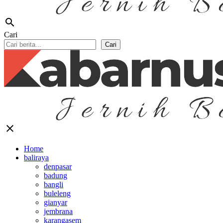
search
Cari
Cari
close
Home
baliraya
denpasar
badung
bangli
buleleng
gianyar
jembrana
karangasem