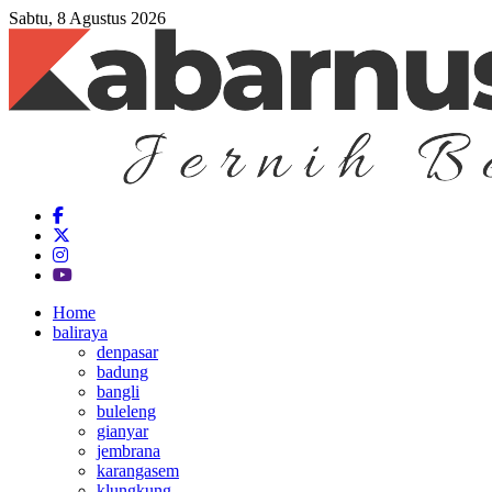
Sabtu, 8 Agustus 2026
Home
baliraya
denpasar
badung
bangli
buleleng
gianyar
jembrana
karangasem
klungkung