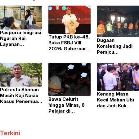
Pasporia Imigrasi
Tutup PKB ke-48,
Ngurah Rai:
Dugaan
Buka FSBJ VIII
Layanan
Korsleting Jadi
2026: Gubernur
Weekend yang
Pemicu
Koster Tegaskan
Kian Populer
Kebakaran di
Budaya Adalah
Vrama Billiard &
Nafas Bali
Cafe Yogyakarta
Polresta Sleman
Kenang Masa
Masih Kaji Nasib
Bawa Celurit
Kecil Makan Ubi
Kasus Penemuan
hingga Miras, 8
dan Jadi Kuli
11 Bayi di Pakem
Pelajar di
Batu, Gubernur
Yogyakarta
Koster Tak Ingin
Diamankan Polisi
Anak Bali Putus
saat Dini Hari
Sekolah
Terkini