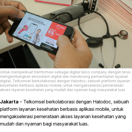
Untuk memperkuat tranformasi sebagai digital telco company dengan terus
mengembangkan ekosistem digital dan mendorong pemanfaatan layanan
digital, Telkomsel berkolaborasi dengan Halodoc, sebuah platform layanan
kesehatan berbasis aplikasi mobile, untuk mengakselerasi pemerataan
akses layanan kesehatan yang mudah dan nyaman bagi masyarakat luas
Jakarta
– Telkomsel berkolaborasi dengan Halodoc, sebuah
platform layanan kesehatan berbasis aplikasi mobile, untuk
mengakselerasi pemerataan akses layanan kesehatan yang
mudah dan nyaman bagi masyarakat luas.