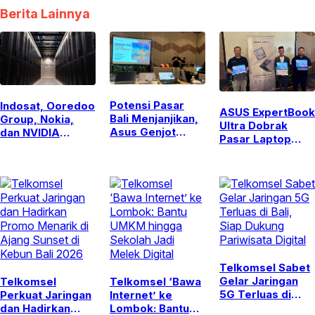
Berita Lainnya
Potensi Pasar
Indosat, Ooredoo
ASUS ExpertBook
Bali Menjanjikan,
Group, Nokia,
Ultra Dobrak
Asus Genjot
dan NVIDIA
Pasar Laptop
Penjualan Laptop
Luncurkan
Bisnis, Usung
Bisnis dan Lini
Zankore untuk
NPU 50 TOPS dan
Ultra Berbasis AI
Perkuat
Layar Tandem
Infrastruktur AI
OLED
Regional
Telkomsel Sabet
Gelar Jaringan
Telkomsel
Telkomsel ‘Bawa
5G Terluas di
Perkuat Jaringan
Internet’ ke
Bali, Siap Dukung
dan Hadirkan
Lombok: Bantu