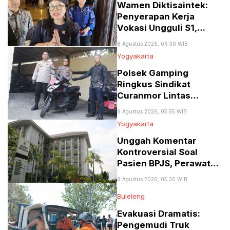
Wamen Diktisaintek:
Penyerapan Kerja
Vokasi Ungguli S1,
Tembus 77 Persen
8 Agustus 2026, 06:30 WIB
Yogyakarta
Polsek Gamping
Ringkus Sindikat
Curanmor Lintas
Provinsi Spesialis Mobil
8 Agustus 2026, 05:55 WIB
Gran Max
Yogyakarta
Unggah Komentar
Kontroversial Soal
Pasien BPJS, Perawat
RSA UGM Dikenai
8 Agustus 2026, 05:30 WIB
Sanksi Skorsing
Buleleng
Evakuasi Dramatis:
Pengemudi Truk