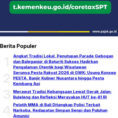
Berita Populer
Angkat Tradisi Lokal, Penutupan Parade Gebogan
1
dan Baleganjur di Baturiti Sukses Hadirkan
Pengalaman Otentik bagi Wisatawan
Serunya Pesta Rakyat 2026 di GWK: Usung Konsep
2
PESTA, Banjir Kuliner Nusantara hingga Pesta
Kembang Api
3
Merawat Tradisi Kebangsaan Lewat Gerak Jalan:
Buleleng dan Refleksi Merayakan HUT ke-81 RI
Pelatih MMA di Bali Ditangkap Polisi Terkait
4
Narkoba, Kedapatan Simpan Senpi dan Puluhan
Amunisi