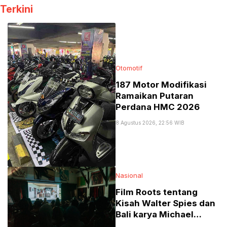
Bali
UMKM di
Terkini
Denpasar
Otomotif
187 Motor Modifikasi
Ramaikan Putaran
Perdana HMC 2026
8 Agustus 2026, 22:56 WIB
Nasional
Film Roots tentang
Kisah Walter Spies dan
Bali karya Michael
Schindhelm di Jakarta