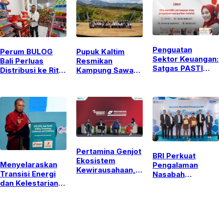
Penguatan
Perum BULOG
Pupuk Kaltim
Sektor Keuangan:
Bali Perluas
Resmikan
Satgas PASTI
Distribusi ke Ritel
Kampung Sawah
Perkuat
Modern untuk
Abadi Bulutana,
Serangan Siber
Jaga Stabilitas
Integrasikan Edu
dan Kejahatan
Pasokan dan
Agrowisata dan
Finansial Lintas
Harga Beras
Ketahanan
Yurisdiksi
Pangan di Gowa
Pertamina Genjot
BRI Perkuat
Ekosistem
Menyelaraskan
Pengalaman
Kewirausahaan,
Transisi Energi
Nasabah
Dorong
dan Kelestarian
Pensiunan Melalui
Mahasiswa
Lingkungan:
Layanan Inklusif
Kampus Lewati
Sorotan Utama
dan
Transformasi ke
APDT 2026 di
Pemberdayaan
Ranah Startup