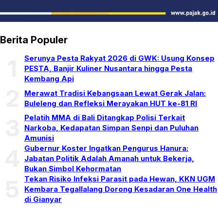
Berita Populer
Serunya Pesta Rakyat 2026 di GWK: Usung Konsep
1
PESTA, Banjir Kuliner Nusantara hingga Pesta
Kembang Api
2
Merawat Tradisi Kebangsaan Lewat Gerak Jalan:
Buleleng dan Refleksi Merayakan HUT ke-81 RI
Pelatih MMA di Bali Ditangkap Polisi Terkait
3
Narkoba, Kedapatan Simpan Senpi dan Puluhan
Amunisi
Gubernur Koster Ingatkan Pengurus Hanura:
4
Jabatan Politik Adalah Amanah untuk Bekerja,
Bukan Simbol Kehormatan
Tekan Risiko Infeksi Parasit pada Hewan, KKN UGM
5
Kembara Tegallalang Dorong Kesadaran One Health
di Gianyar