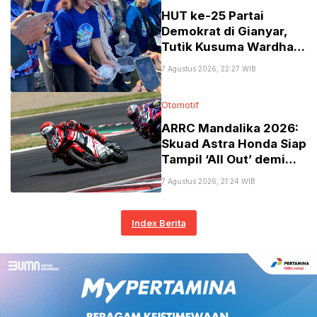
HUT ke-25 Partai
Demokrat di Gianyar,
Tutik Kusuma Wardhani
Tekankan Pentingnya
7 Agustus 2026, 22:27 WIB
Kader Jadi Sahabat
Rakyat
Otomotif
​ARRC Mandalika 2026:
Skuad Astra Honda Siap
Tampil ‘All Out’ demi
Podium Utama!
7 Agustus 2026, 21:24 WIB
Index Berita