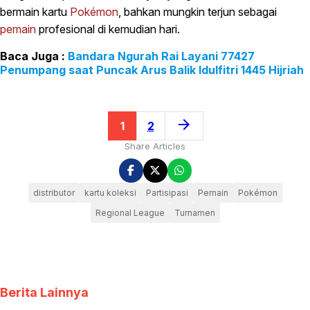
bermain kartu
Pokémon
, bahkan mungkin terjun sebagai
pemain
profesional di kemudian hari.
Bandara Ngurah Rai Layani 77427
Penumpang saat Puncak Arus Balik Idulfitri 1445 Hijriah
arrow_forward
1
2
Share Articles
distributor
kartu koleksi
Partisipasi
Pemain
Pokémon
Regional League
Turnamen
Berita Lainnya