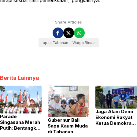
terapi sesuai hasil pemeriksaan,” pungkasnya.
Share Articles
Lapas Tabanan
Warga Binaan
Berita Lainnya
Jaga Alam Demi
Parade
Ekonomi Rakyat,
Gubernur Bali
Singasana Merah
Ketua Demokrat
Sapa Kaum Muda
Putih: Bentangkan
Bali Pimpin Aksi
di Tabanan
Bendera 100
‘Gerakan Langit