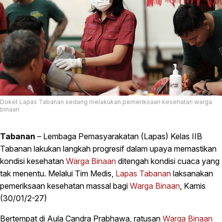
Doket Lapas Tabanan sedang melakukan pemeriksaan kesehatan warga
binaan
Tabanan
– Lembaga Pemasyarakatan (Lapas) Kelas IIB
Tabanan lakukan langkah progresif dalam upaya memastikan
kondisi kesehatan
Warga Binaan
ditengah kondisi cuaca yang
tak menentu. Melalui Tim Medis,
Lapas Tabanan
laksanakan
pemeriksaan kesehatan massal bagi
Warga Binaan
, Kamis
(30/01/2-27)
Bertempat di Aula Candra Prabhawa, ratusan
Warga Binaan