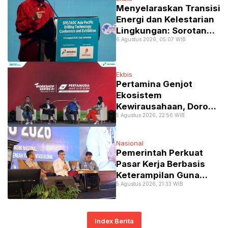
Menyelaraskan Transisi
Energi dan Kelestarian
Lingkungan: Sorotan
6 Agustus 2026, 05:07 WIB
Utama APDT 2026 di
Bali
Ekbis
Pertamina Genjot
Ekosistem
Kewirausahaan, Dorong
5 Agustus 2026, 22:56 WIB
Mahasiswa Kampus
Lewati Transformasi ke
Ranah Startup
Nasional
Pemerintah Perkuat
Pasar Kerja Berbasis
Keterampilan Guna
5 Agustus 2026, 21:33 WIB
Atasi Kesenjangan
Industri
Index Berita